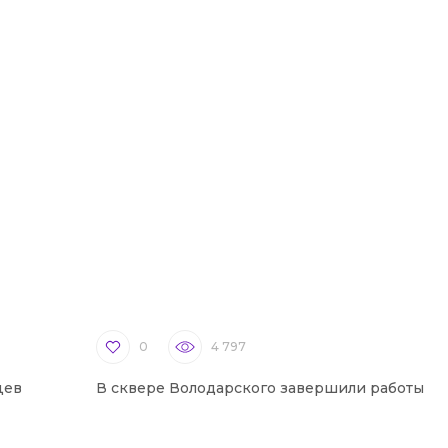
0
4 797
цев
В сквере Володарского завершили работы