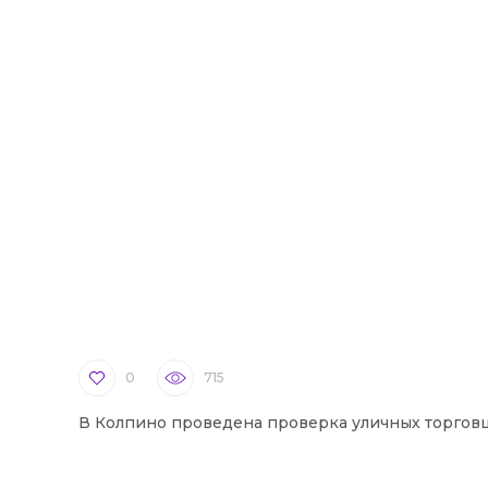
0
715
В Колпино проведена проверка уличных торгов