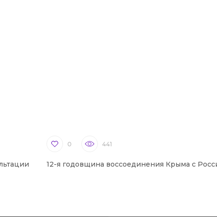
0
441
льтации
12-я годовщина воссоединения Крыма с Росс