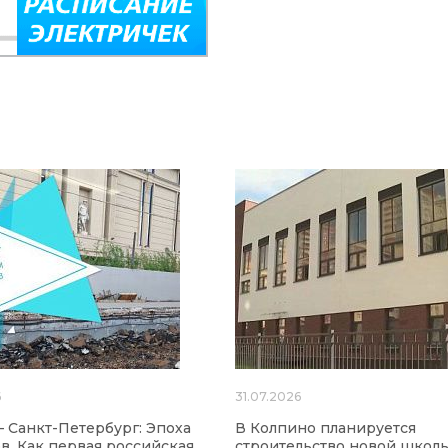
6
31.07.2026
 Санкт-Петербург: Эпоха
В Колпино планируется
ов. Как первая российская
строительство новой школ