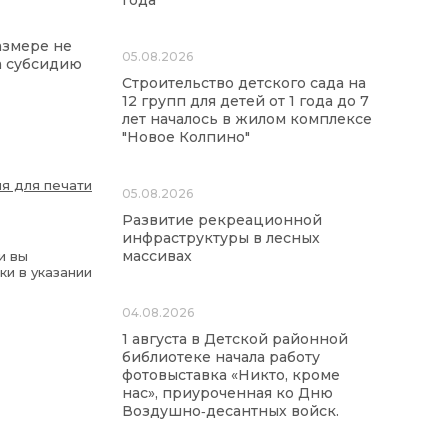
года
азмере не
05.08.2026
на субсидию
Строительство детского сада на
12 групп для детей от 1 года до 7
лет началось в жилом комплексе
"Новое Колпино"
я для печати
05.08.2026
Развитие рекреационной
инфраструктуры в лесных
массивах
и вы
ки в указании
04.08.2026
1 августа в Детской районной
библиотеке начала работу
фотовыставка «Никто, кроме
нас», приуроченная ко Дню
Воздушно‑десантных войск.