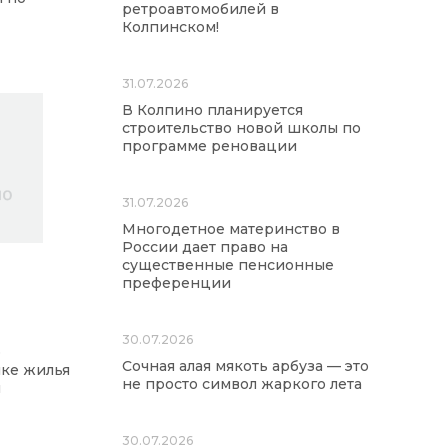
ретроавтомобилей в
Колпинском!
31.07.2026
В Колпино планируется
строительство новой школы по
программе реновации
31.07.2026
Многодетное материнство в
России дает право на
существенные пенсионные
преференции
30.07.2026
о
Сочная алая мякоть арбуза — это
пке жилья
не просто символ жаркого лета
и
30.07.2026