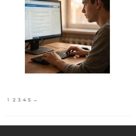
1
2
3
4
5
→