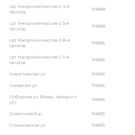
сдт Ижорский массив-2 4-й
196658
проезд
сдт Ижорский массив-2 5-й
196658
проезд
сдт Ижорский массив-2 8-й
196655
проезд
сдт Ижорский массив-2 9-й
196655
проезд
Севастьянова ул.
196655
Северная ул.
196655
Соборная ул. (бывш. Урицкого
196655
ул.)
Советский б-р.
196653
Стахановская ул.
196653