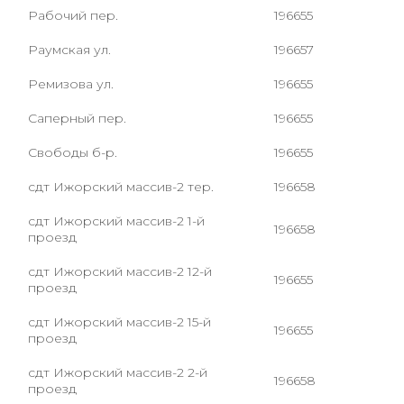
Рабочий пер.
196655
Раумская ул.
196657
Ремизова ул.
196655
Саперный пер.
196655
Свободы б-р.
196655
сдт Ижорский массив-2 тер.
196658
сдт Ижорский массив-2 1-й
196658
проезд
сдт Ижорский массив-2 12-й
196655
проезд
сдт Ижорский массив-2 15-й
196655
проезд
сдт Ижорский массив-2 2-й
196658
проезд