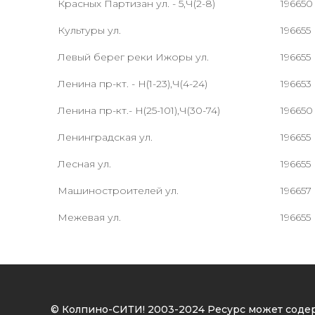
Красных Партизан ул. - 5,Ч(2-8)
196650
Культуры ул.
196655
Левый берег реки Ижоры ул.
196655
Ленина пр-кт. - Н(1-23),Ч(4-24)
196653
Ленина пр-кт.- Н(25-101),Ч(30-74)
196650
Ленинградская ул.
196655
Лесная ул.
196655
Машиностроителей ул.
196657
Межевая ул.
196655
© Колпино-СИТИ! 2003-2024 Ресурс может соде