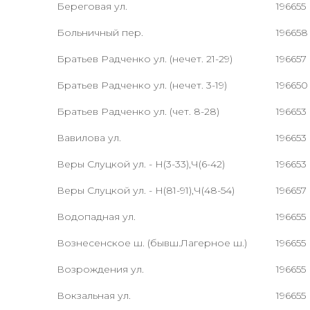
Береговая ул.
196655
Больничный пер.
196658
Братьев Радченко ул. (нечет. 21-29)
196657
Братьев Радченко ул. (нечет. 3-19)
196650
Братьев Радченко ул. (чет. 8-28)
196653
Вавилова ул.
196653
Веры Слуцкой ул. - Н(3-33),Ч(6-42)
196653
Веры Слуцкой ул. - Н(81-91),Ч(48-54)
196657
Водопадная ул.
196655
Вознесенское ш. (бывш.Лагерное ш.)
196655
Возрождения ул.
196655
Вокзальная ул.
196655