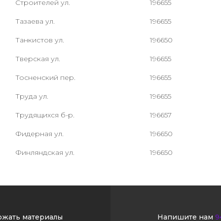
Строителей ул.
196655
Тазаева ул.
196655
Танкистов ул.
196650
Тверская ул.
196655
Тосненский пер.
196655
Труда ул.
196655
Трудящихся б-р.
196657
Фидерная ул.
196650
Финляндская ул.
196650
ржать материалы
Напишите нам
9