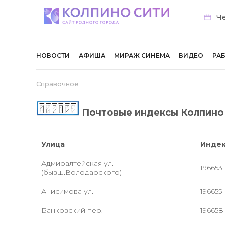
Че
НОВОСТИ
АФИША
МИРАЖ СИНЕМА
ВИДЕО
РА
Справочное
Почтовые индексы Колпино
Улица
Инде
Адмиралтейская ул.
196653
(бывш.Володарского)
Анисимова ул.
196655
Банковский пер.
196658