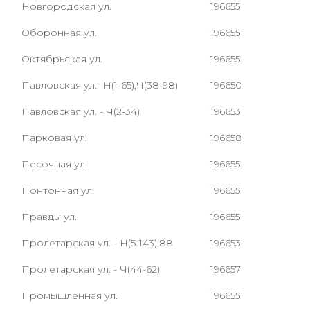
Новгородская ул.
196655
Оборонная ул.
196655
Октябрьская ул.
196655
Павловская ул.- Н(1-65),Ч(38-98)
196650
Павловская ул. - Ч(2-34)
196653
Парковая ул.
196658
Песочная ул.
196655
Понтонная ул.
196655
Правды ул.
196655
Пролетарская ул. - Н(5-143),88
196653
Пролетарская ул. - Ч(44-62)
196657
Промышленная ул.
196655