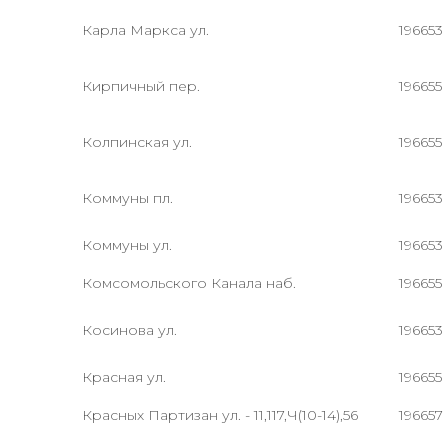
Карла Маркса ул.
196653
Кирпичный пер.
196655
Колпинская ул.
196655
Коммуны пл.
196653
Коммуны ул.
196653
Комсомольского Канала наб.
196655
Косинова ул.
196653
Красная ул.
196655
Красных Партизан ул. - 11,117,Ч(10-14),56
196657