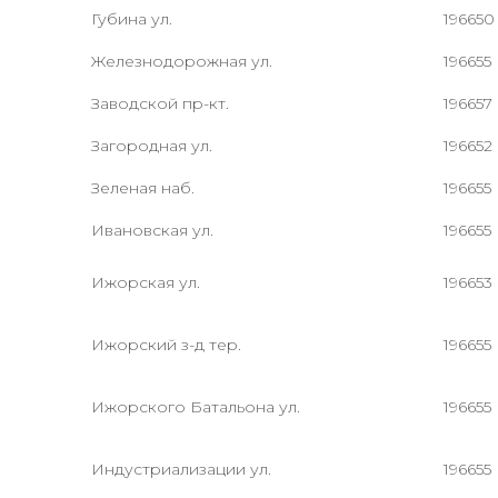
Губина ул.
196650
Железнодорожная ул.
196655
Заводской пр-кт.
196657
Загородная ул.
196652
Зеленая наб.
196655
Ивановская ул.
196655
Ижорская ул.
196653
Ижорский з-д тер.
196655
Ижорского Батальона ул.
196655
Индустриализации ул.
196655