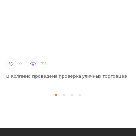
0
715
В Колпино проведена проверка уличных торговцев
В 