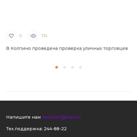
0
714
В Колпино проведена проверка уличных торговцев
В 
Напишите нам
9443440@mail.ru
Тех.поддержка:
244-88-22