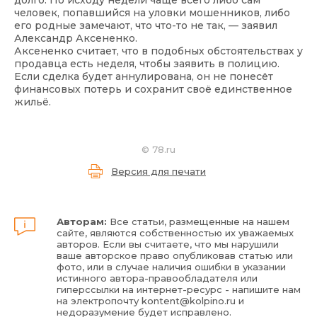
долго. По исходу недели чаще всего либо сам
человек, попавшийся на уловки мошенников, либо
его родные замечают, что что-то не так, — заявил
Александр Аксененко.
Аксененко считает, что в подобных обстоятельствах у
продавца есть неделя, чтобы заявить в полицию.
Если сделка будет аннулирована, он не понесёт
финансовых потерь и сохранит своё единственное
жильё.
©
78.ru
Версия для печати
Авторам:
Все статьи, размещенные на нашем
сайте, являются собственностью их уважаемых
авторов. Если вы считаете, что мы нарушили
ваше авторское право опубликовав статью или
фото, или в случае наличия ошибки в указании
истинного автора-правообладателя или
гиперссылки на интернет-ресурс - напишите нам
на электропочту
kontent@kolpino.ru
и
недоразумение будет исправлено.