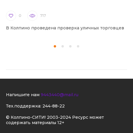
0
717
В Колпино проведена проверка уличных торговцев
В 
Напишите нам
9443440@mail.ru
Тех.поддержка:
244-88-22
© Колпино-СИТИ! 2003-2024 Ресурс может
содержать материалы 12+