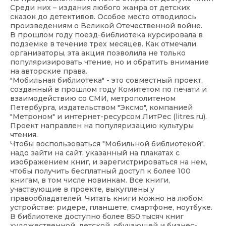
Среди них – издания любого жанра от детских
сказок до детективов. Особое место отводилось
произведениям о Великой Отечественной войне.
В прошлом году поезд-библиотека курсировала в
подземке в течение трех месяцев. Как отмечали
организаторы, эта акция позволила не только
популяризировать чтение, но и обратить внимание
на авторские права.
"Мобильная библиотека" - это совместный проект,
созданный в прошлом году Комитетом по печати и
взаимодействию со СМИ, метрополитеном
Петербурга, издательством "Эксмо", компанией
"Метроном" и интернет-ресурсом ЛитРес (litres.ru).
Проект направлен на популяризацию культуры
чтения.
Чтобы воспользоваться "Мобильной библиотекой",
надо зайти на сайт, указанный на плакатах с
изображением книг, и зарегистрироваться на нем,
чтобы получить бесплатный доступ к более 100
книгам, в том числе новинкам. Все книги,
участвующие в проекте, выкуплены у
правообладателей. Читать книги можно на любом
устройстве: ридере, планшете, смартфоне, ноутбуке.
В библиотеке доступно более 850 тысяч книг
художественной, детской, обучающей и бизнес-