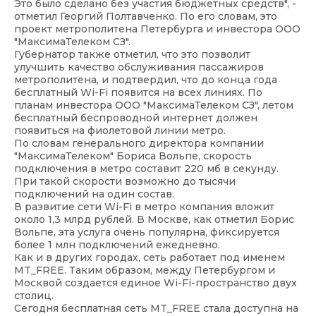
Это было сделано без участия бюджетных средств", -
отметил Георгий Полтавченко. По его словам, это
проект метрополитена Петербурга и инвестора ООО
"МаксимаТелеком СЗ".
Губернатор также отметил, что это позволит
улучшить качество обслуживания пассажиров
метрополитена, и подтвердил, что до конца года
бесплатный Wi-Fi появится на всех линиях. По
планам инвестора ООО "МаксимаТелеком СЗ", летом
бесплатный беспроводной интернет должен
появиться на фиолетовой линии метро.
По словам генерального директора компании
"МаксимаТелеком" Бориса Вольпе, скорость
подключения в метро составит 220 мб в секунду.
При такой скорости возможно до тысячи
подключений на один состав.
В развитие сети Wi-Fi в метро компания вложит
около 1,3 млрд рублей. В Москве, как отметил Борис
Вольпе, эта услуга очень популярна, фиксируется
более 1 млн подключений ежедневно.
Как и в других городах, сеть работает под именем
MT_FREE. Таким образом, между Петербургом и
Москвой создается единое Wi-Fi-пространство двух
столиц.
Сегодня бесплатная сеть MT_FREE стала доступна на