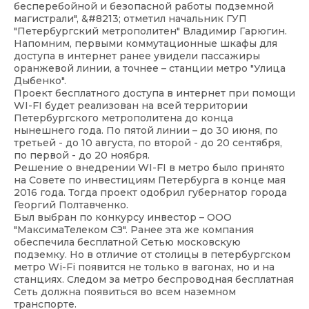
бесперебойной и безопасной работы подземной
магистрали", &#8213; отметил начальник ГУП
"Петербургский метрополитен" Владимир Гарюгин.
Напомним, первыми коммутационные шкафы для
доступа в интернет ранее увидели пассажиры
оранжевой линии, а точнее – станции метро "Улица
Дыбенко".
Проект бесплатного доступа в интернет при помощи
WI-FI будет реализован на всей территории
Петербургского метрополитена до конца
нынешнего года. По пятой линии – до 30 июня, по
третьей - до 10 августа, по второй - до 20 сентября,
по первой - до 20 ноября.
Решение о внедрении WI-FI в метро было принято
на Совете по инвестициям Петербурга в конце мая
2016 года. Тогда проект одобрил губернатор города
Георгий Полтавченко.
Был выбран по конкурсу инвестор – ООО
"МаксимаТелеком СЗ". Ранее эта же компания
обеспечила бесплатной Сетью московскую
подземку. Но в отличие от столицы в петербургском
метро Wi-Fi появится не только в вагонах, но и на
станциях. Следом за метро беспроводная бесплатная
Сеть должна появиться во всем наземном
транспорте.