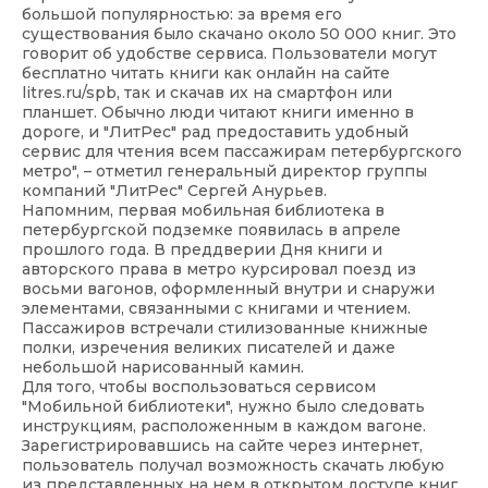
большой популярностью: за время его
существования было скачано около 50 000 книг. Это
говорит об удобстве сервиса. Пользователи могут
бесплатно читать книги как онлайн на сайте
litres.ru/spb, так и скачав их на смартфон или
планшет. Обычно люди читают книги именно в
дороге, и "ЛитРес" рад предоставить удобный
сервис для чтения всем пассажирам петербургского
метро", – отметил генеральный директор группы
компаний "ЛитРес" Сергей Анурьев.
Напомним, первая мобильная библиотека в
петербургской подземке появилась в апреле
прошлого года. В преддверии Дня книги и
авторского права в метро курсировал поезд из
восьми вагонов, оформленный внутри и снаружи
элементами, связанными с книгами и чтением.
Пассажиров встречали стилизованные книжные
полки, изречения великих писателей и даже
небольшой нарисованный камин.
Для того, чтобы воспользоваться сервисом
"Мобильной библиотеки", нужно было следовать
инструкциям, расположенным в каждом вагоне.
Зарегистрировавшись на сайте через интернет,
пользователь получал возможность скачать любую
из представленных на нем в открытом доступе книг.