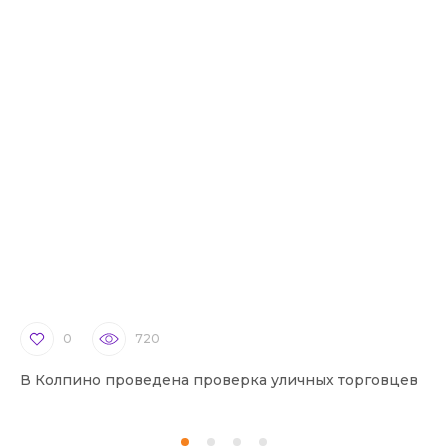
0
720
В Колпино проведена проверка уличных торговцев
В 