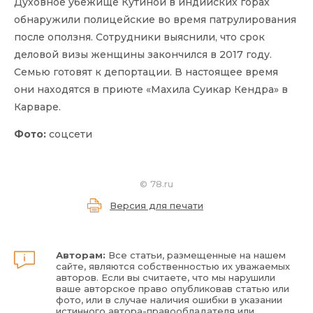
Духовное убежище Кутиной в индийских горах
обнаружили полицейские во время патрулирования
после оползня. Сотрудники выяснили, что срок
деловой визы женщины закончился в 2017 году.
Семью готовят к депортации. В настоящее время
они находятся в приюте «Махила Суикар Кендра» в
Карваре.
Фото:
соцсети
©
78.ru
Версия для печати
Авторам:
Все статьи, размещенные на нашем
сайте, являются собственностью их уважаемых
авторов. Если вы считаете, что мы нарушили
ваше авторское право опубликовав статью или
фото, или в случае наличия ошибки в указании
истинного автора-правообладателя или