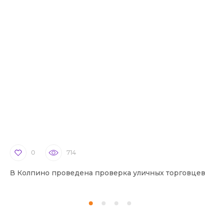
0
714
В Колпино проведена проверка уличных торговцев
В 