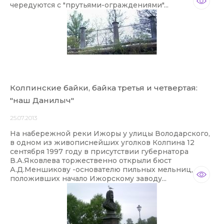
чередуются с "прутьями-ограждениями"...
Колпинские байки, байка третья и четвертая:
"наш Данилыч"
25.07.2013
На набережной реки Ижоры у улицы Володарского,
в одном из живописнейших уголков Колпина 12
сентября 1997 году в присутствии губернатора
В.А.Яковлева торжественно открыли бюст
А.Д.Меншикову -основателю пильных мельниц,
положивших начало Ижорскому заводу...