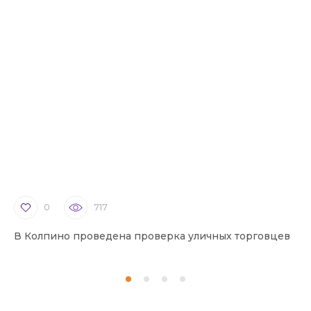
0
717
В Колпино проведена проверка уличных торговцев
В 