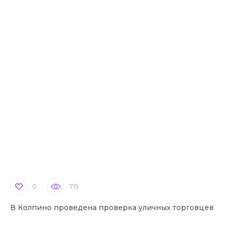
0
715
В Колпино проведена проверка уличных торговцев
В 