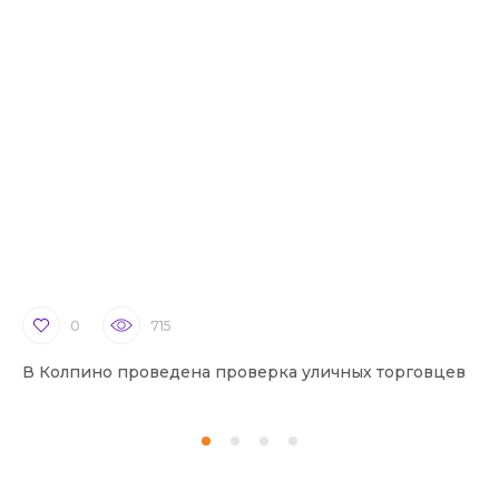
0
715
В Колпино проведена проверка уличных торговцев
В 