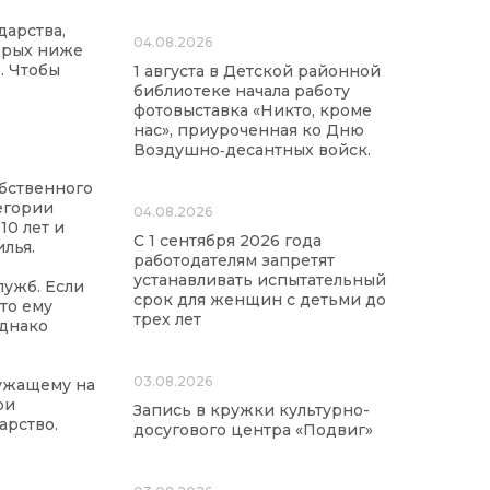
дарства,
04.08.2026
орых ниже
. Чтобы
1 августа в Детской районной
библиотеке начала работу
фотовыставка «Никто, кроме
нас», приуроченная ко Дню
Воздушно‑десантных войск.
бственного
егории
04.08.2026
10 лет и
С 1 сентября 2026 года
лья.
работодателям запретят
устанавливать испытательный
лужб. Если
срок для женщин с детьми до
то ему
трех лет
однако
03.08.2026
лужащему на
ри
Запись в кружки культурно-
арство.
досугового центра «Подвиг»