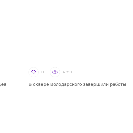
0
4 791
цев
В сквере Володарского завершили работы