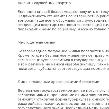
Жильцы служебных квартир
Еще один способ безвозмездно получить от гос
Недвижимость становится собственностью работ
вопросы чаще всего обсуждаются с руководител
владельцем квартиры становится настоящий жиле
переходит к нему по соцнайму, и нужно только
Многодетные семьи
Безвозмездное получение жилья полагается мно
Кроме того, на бесплатное жилье имеют право 
семья планирует заселиться в государственну
в том регионе, не нанося ущерба жилищу. Такж
полагается субсидия, соответствующая норматив
Лица с тяжелыми хроническими болезнями
Бесплатное государственное жилье могут полу
заболеваниями и проживание с ними членов сем
относятся: открытая форма туберкулеза, онкол
расстройства психики, шизофрения, гангрена и 
государственного жилья необходимы медицинск