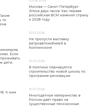
03.08.2026
Москва — Санкт-Петербург:
Эпоха двух часов. Как первая
российская ВСМ изменит страну
Такие
к 2028 году
, то
 она
31.07.2026
Не пропусти выставку
ретроавтомобилей в
Колпинском!
 минимума.
омах. Если
 проживать
31.07.2026
е дети,
В Колпино планируется
строительство новой школы по
программе реновации
31.07.2026
РФ. К ним
Многодетное материнство в
России дает право на
существенные пенсионные