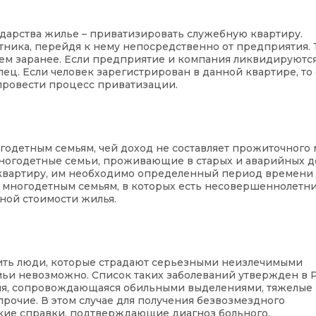
ударства жилье – приватизировать служебную квартиру.
ника, перейдя к нему непосредственно от предприятия. 
ем заранее. Если предприятие и компания ликвидируются
ц. Если человек зарегистрирован в данной квартире, то
 провести процесс приватизации.
годетным семьям, чей доход не составляет прожиточного
многодетные семьи, проживающие в старых и аварийных д
ю квартиру, им необходимо определенный период времени
е многодетным семьям, в которых есть несовершеннолетни
ной стоимости жилья.
чить люди, которые страдают серьезными неизлечимыми
ьи невозможно. Список таких заболеваний утвержден в 
огия, сопровождающаяся обильными выделениями, тяжелые
прочие. В этом случае для получения безвозмездного
ие справки, подтверждающие диагноз больного.