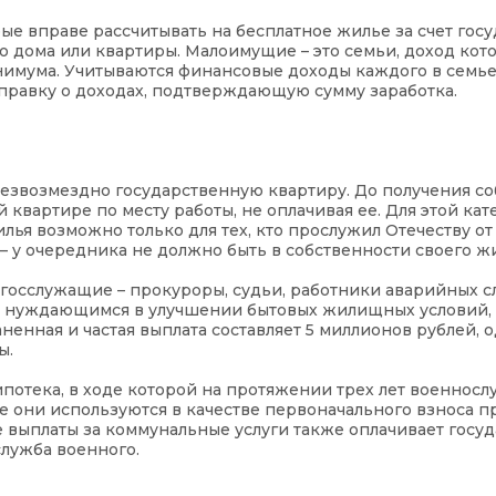
е вправе рассчитывать на бесплатное жилье за счет госу
 дома или квартиры. Малоимущие – это семьи, доход кот
имума. Учитываются финансовые доходы каждого в семье
справку о доходах, подтверждающую сумму заработка.
езвозмездно государственную квартиру. До получения со
вартире по месту работы, не оплачивая ее. Для этой кат
ья возможно только для тех, кто прослужил Отечеству от 
– у очередника не должно быть в собственности своего жи
т госслужащие – прокуроры, судьи, работники аварийных с
 нуждающимся в улучшении бытовых жилищных условий, 
ненная и частая выплата составляет 5 миллионов рублей, 
ы.
ипотека, в ходе которой на протяжении трех лет военнос
е они используются в качестве первоначального взноса п
ыплаты за коммунальные услуги также оплачивает госуд
служба военного.