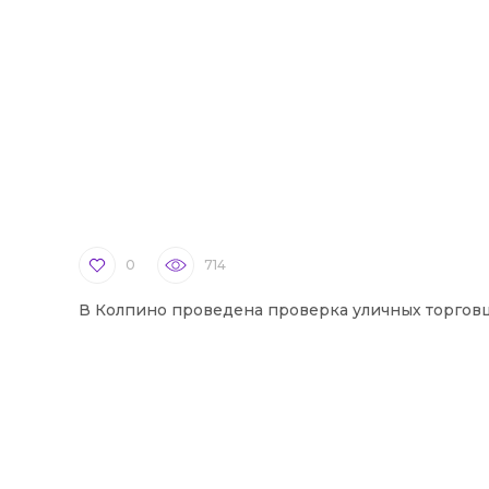
0
714
В Колпино проведена проверка уличных торгов