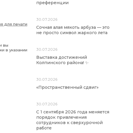
преференции
30.07.2026
я для печати
Сочная алая мякоть арбуза — это
не просто символ жаркого лета
и вы
30.07.2026
ки в указании
Выставка достижений
Колпинского района! ✨
30.07.2026
«Пространственный сдвиг»
30.07.2026
С 1 сентября 2026 года меняется
порядок привлечения
сотрудников к сверхурочной
работе