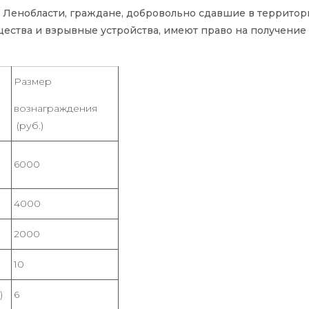
а Ленобласти, граждане, добровольно сдавшие в террито
ества и взрывные устройства, имеют право на получени
Размер
вознаграждения
(руб.)
6000
4000
2000
10
)
6