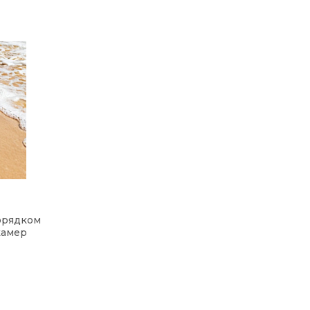
орядком
камер