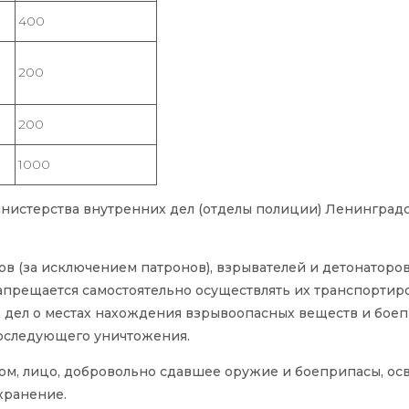
400
200
200
1000
нистерства внутренних дел (отделы полиции) Ленинград
 (за исключением патронов), взрывателей и детонаторов
апрещается самостоятельно осуществлять их транспортиро
дел о местах нахождения взрывоопасных веществ и бое
последующего уничтожения.
ом, лицо, добровольно сдавшее оружие и боеприпасы, ос
хранение.