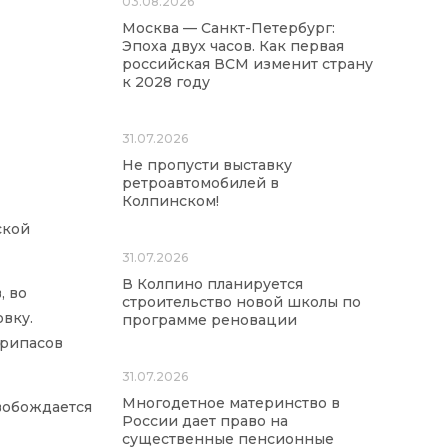
03.08.2026
Москва — Санкт-Петербург:
Эпоха двух часов. Как первая
российская ВСМ изменит страну
к 2028 году
31.07.2026
Не пропусти выставку
ретроавтомобилей в
Колпинском!
ской
31.07.2026
В Колпино планируется
, во
строительство новой школы по
вку.
программе реновации
припасов
31.07.2026
Многодетное материнство в
вобождается
России дает право на
существенные пенсионные