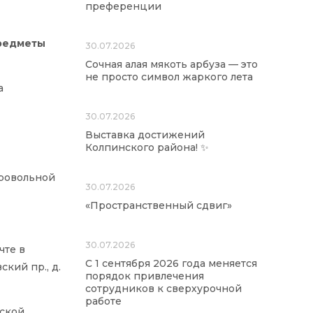
преференции
предметы
30.07.2026
Сочная алая мякоть арбуза — это
не просто символ жаркого лета
а
30.07.2026
Выставка достижений
Колпинского района! ✨
бровольной
30.07.2026
«Пространственный сдвиг»
30.07.2026
чте в
С 1 сентября 2026 года меняется
кий пр., д.
порядок привлечения
сотрудников к сверхурочной
работе
дской