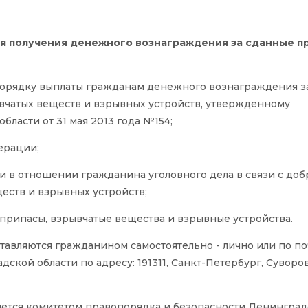
я получения денежного вознаграждения за сданные 
 Порядку выплаты гражданам денежного вознаграждения з
вчатых веществ и взрывных устройств, утвержденному
ласти от 31 мая 2013 года №154;
ерации;
ии в отношении гражданина уголовного дела в связи с до
еств и взрывных устройств;
припасы, взрывчатые вещества и взрывные устройства.
авляются гражданином самостоятельно - лично или по по
кой области по адресу: 191311, Санкт-Петербург, Суворовс
ется комитетом правопорядка и безопасности Ленингра