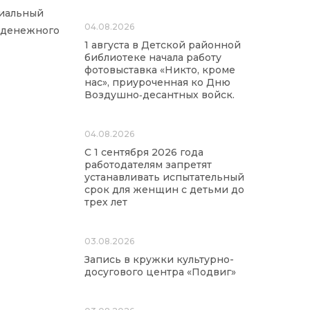
риальный
04.08.2026
е денежного
1 августа в Детской районной
библиотеке начала работу
фотовыставка «Никто, кроме
нас», приуроченная ко Дню
Воздушно‑десантных войск.
04.08.2026
С 1 сентября 2026 года
работодателям запретят
устанавливать испытательный
срок для женщин с детьми до
трех лет
03.08.2026
Запись в кружки культурно-
досугового центра «Подвиг»