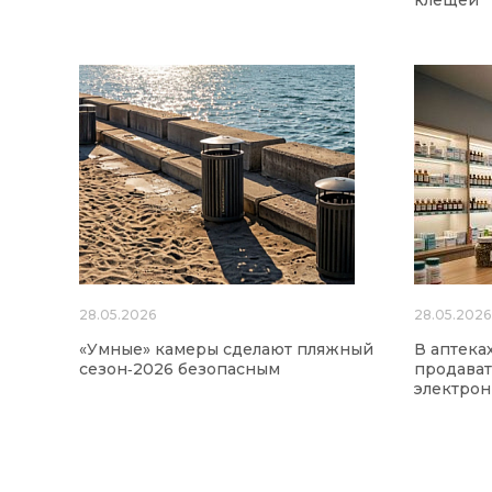
клещей
28.05.2026
28.05.2026
«Умные» камеры сделают пляжный
В аптека
сезон‑2026 безопасным
продават
электро