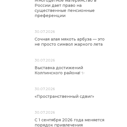
Многодетное материнство в
России дает право на
существенные пенсионные
преференции
30.07.2026
Сочная алая мякоть арбуза — это
не просто символ жаркого лета
30.07.2026
Выставка достижений
Колпинского района! ✨
30.07.2026
«Пространственный сдвиг»
30.07.2026
С 1 сентября 2026 года меняется
порядок привлечения