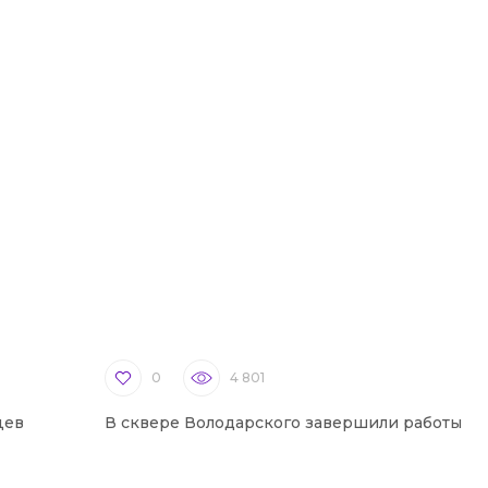
0
4 801
цев
В сквере Володарского завершили работы