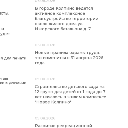
06.08.2026
В городе Колпино ведется
сты,
активное комплексное
благоустройство территории
около жилого дома ул.
 и
Ижорского батальона д. 7
будет
06.08.2026
Новые правила охраны труда:
что изменится с 31 августа 2026
я для печати
года
и вы
05.08.2026
ки в указании
Строительство детского сада на
12 групп для детей от 1 года до 7
лет началось в жилом комплексе
"Новое Колпино"
05.08.2026
Развитие рекреационной