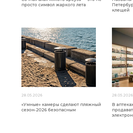
просто символ жаркого лета
Петербур
клещей
28.05.2026
28.05.2026
«Умные» камеры сделают пляжный
В аптека
сезон‑2026 безопасным
продават
электро