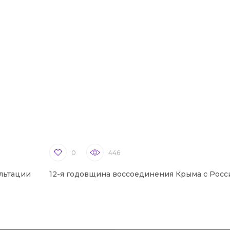
0
446
льтации
12-я годовщина воссоединения Крыма с Росс