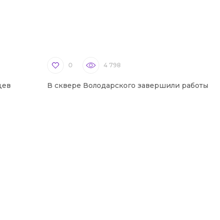
0
4 798
цев
В сквере Володарского завершили работы