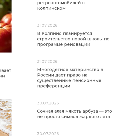
ретроавтомобилей в
Колпинском!
31.07.2026
В Колпино планируется
строительство новой школы по
программе реновации
31.07.2026
Многодетное материнство в
ивает
России дает право на
ии
существенные пенсионные
преференции
30.07.2026
Сочная алая мякоть арбуза — это
не просто символ жаркого лета
30.07.2026