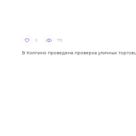
0
715
В Колпино проведена проверка уличных торгов