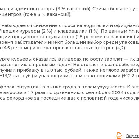
вара и администраторы (3 % вакансий). Сейчас больше ну
центров (тоже 3 % вакансий).
 наблюдается снижение спроса на водителей и официанто
вошли курьеры (2 %) и кладовщики (1 %). По данным hh.r
иции продавцов-консультантов (1,8 резюме на вакансию) 
 время работодатели имеют больший выбор среди упаковщ
4,5 резюме) и операторов контактных центров (4,2).
бурге курьеры оказались в лидерах по росту зарплат — их 
о сравнению с прошлым годом. Не отстают и разнорабочие,
олучили прибавку в 13,8 тыс. рублей. Также неплохо зарабо
,2 тыс. руб.) и упаковщики с комплектовщиками (+12,2 тыс
ферах, ситуация на рынке труда в целом ухудшается. К ок
 выросла в 1,7 раза по сравнению с сентябрём 2024 года. 
ось рекордное за последние два с половиной года число л
Верси