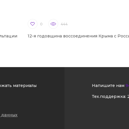
0
444
льтации
12-я годовщина воссоединения Крыма с Росс
ржать материалы
Напишите нам
9
Тех.поддержка:
 данных