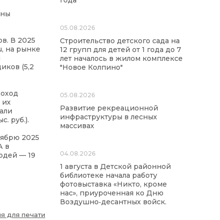
года
жны
05.08.2026
в. В 2025
Строительство детского сада на
u, на рынке
12 групп для детей от 1 года до 7
и
лет началось в жилом комплексе
иков (5,2
"Новое Колпино"
доход
05.08.2026
 их
Развитие рекреационной
тали
инфраструктуры в лесных
. руб.).
массивах
тябрю 2025
А в
04.08.2026
юдей — 19
1 августа в Детской районной
библиотеке начала работу
фотовыставка «Никто, кроме
нас», приуроченная ко Дню
Воздушно‑десантных войск.
я для печати