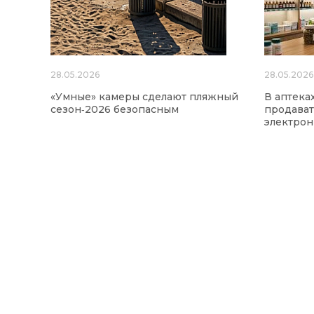
28.05.2026
28.05.2026
«Умные» камеры сделают пляжный
В аптека
сезон‑2026 безопасным
продават
электро