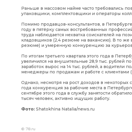
Раньше в массовом найме часто требовались по
упаковщики, комплектовщики и операторы колл-
Помимо продавцов-консультантов, в Петербурге
году в пятёрку самых востребованных профессий 
труда наблюдается нехватка соискателей на поз
кладовщиков (2,4 резюме на вакансию). В то же
резюме) и умеренную конкуренцию за курьеров (
По итогам третьего квартала этого года в Петер
увеличился на внушительные 28,9 тыс. рублей п
заработок вырос на 14 тыс. рублей, а водители п
менеджеры по продажам и работе с клиентами (+13
Однако, несмотря на рост доходов в некоторых с
года конкуренция за рабочие места в Петербурге
сентябре этого года в службу занятости обратил
тысяч человек, активно ищущих работу.
Фото:
Shatokhina Natalia/news.ru
©
78.ru