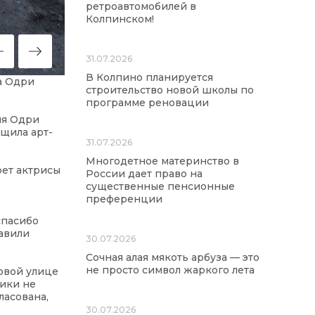
ретроавтомобилей в
Колпинском!
31.07.2026
В Колпино планируется
а Одри
строительство новой школы по
программе реновации
ия Одри
бщила арт-
31.07.2026
Многодетное материнство в
рет актрисы
России дает право на
существенные пенсионные
преференции
спасибо
тавили
30.07.2026
Сочная алая мякоть арбуза — это
не просто символ жаркого лета
ровой улице
ники не
ласована,
30.07.2026