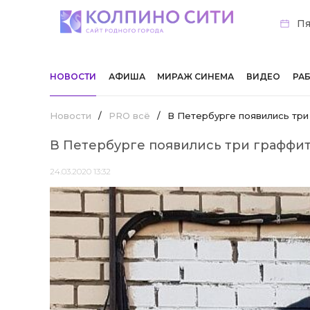
Пя
НОВОСТИ
АФИША
МИРАЖ СИНЕМА
ВИДЕО
РА
Новости
/
PRO всё
/
В Петербурге появились тр
В Петербурге появились три граффи
24.03.2020 13:32