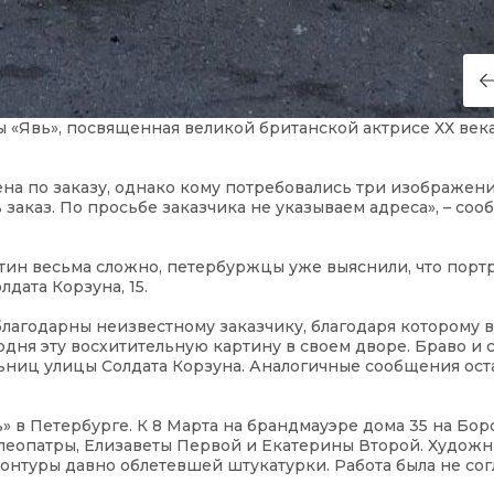
ы «Явь», посвященная великой британской актрисе ХХ век
ена по заказу, однако кому потребовались три изображен
ь заказ. По просьбе заказчика не указываем адреса», – соо
артин весьма сложно, петербуржцы уже выяснили, что порт
дата Корзуна, 15.
благодарны неизвестному заказчику, благодаря которому в
одня эту восхитительную картину в своем дворе. Браво и 
льниц улицы Солдата Корзуна. Аналогичные сообщения ос
» в Петербурге. К 8 Марта на брандмауэре дома 35 на Бо
леопатры, Елизаветы Первой и Екатерины Второй. Худож
нтуры давно облетевшей штукатурки. Работа была не сог