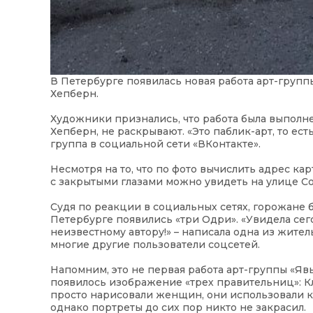
В Петербурге появилась новая работа арт-групп
Хепберн.
Художники признались, что работа была выполн
Хепберн, не раскрывают. «Это паблик-арт, то ест
группа в социальной сети «ВКонтакте».
Несмотря на то, что по фото вычислить адрес к
с закрытыми глазами можно увидеть на улице Сол
Судя по реакции в социальных сетях, горожане 
Петербурге появились «три Одри». «Увидела сег
неизвестному автору!» – написала одна из жите
многие другие пользователи соцсетей.
Напомним, это не первая работа арт-группы «Явь
появилось изображение «трех правительниц»: К
просто нарисовали женщин, они использовали ко
однако портреты до сих пор никто не закрасил.