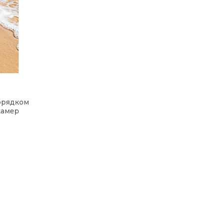
орядком
камер