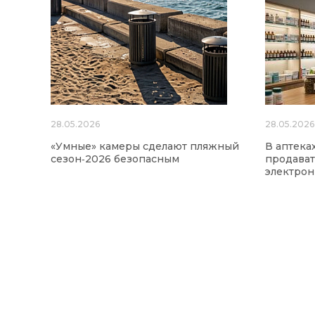
28.05.2026
28.05.2026
«Умные» камеры сделают пляжный
В аптека
сезон‑2026 безопасным
продават
электро