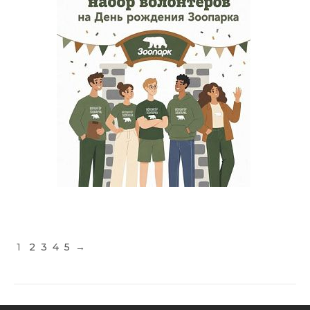
1
2
3
4
5
→