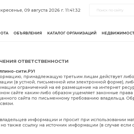
кресенье, 09 августа 2026 г. 11:41:32
БОТА
ОБЪЯВЛЕНИЯ
КАТАЛОГ ОРГАНИЗАЦИЙ
НЕДВИЖИМОС
ИЧЕНИЯ ОТВЕТСТВЕННОСТИ
лпино-сити.РУ!
формацию, принадлежащую третьим лицам действует либо
ции (в устной, письменной или электронной форме), либо
рмации ограничений на её размещение на интернет ресур
ном сайте каким-либо образом ущемляет законные права
данного сайта по письменному требованию владельца. Обр
связи
.
а владельцев информации и просит при использовании ма
, но также ссылку на источник информации (в случае если 