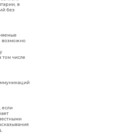
тарии, в
ий без
аняемые
е возможно
у
 том числе
коммуникаций
, если
рает
звестными
ысказывания
.