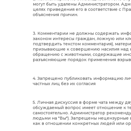
могут быть удалены Администратором. Адм
целях приведения его в соответствие с Пр
объяснения причин.
3. Комментарии не должны содержать инф
законом интересы граждан, ложную или 
подтвердить текстом комментария), матер
призывающие к совершению насилия над ка
обращению с животными, содержащие инст
разъясняющие порядок применения взрывча
4. Запрещено публиковать информацию лич
частных лиц без их согласия
5. Личная дискуссия в форме чата между дв
обсуждаемый вопрос имеет отношение к тем
самостоятельно. Администратор рекоменду
людьми на "Вы"). Запрещены нецензурные 
как в отношении конкретных людей или ор