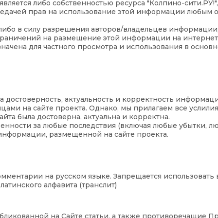
вляется либо собственностью ресурса "Колпино-сити.РУ!",
едачей прав на использование этой информации любым о
ибо в силу разрешения авторов/владельцев информации, 
граничений на размещение этой информации на интернет 
начена для частного просмотра и использования в основн
а достоверность, актуальность и корректность информаци
ми на сайте проекта. Однако, мы прилагаем все услилия 
йта была достоверна, актуальна и корректна.
венности за любые последствия (включая любые убытки, л
 информации, размещённой на сайте проекта.
комментарии на русском языке. Запрещается использовать 
тинского алфавита (транслит)
убликованной на Сайте статьи, а также противоречащие П