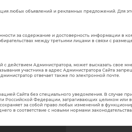
ация любых объявлений и рекламных предложений. Для эт
венности за содержание и достоверность информации в ко
азбирательствах между третьими лицами в связи с разме
ный с действием Администратора, может высказать свое мн
азывания участника в адрес Администратора Сайта запрещ
дминистратор отвечает также по электронной почте.
ацией Сайта без специального уведомления. В случае пр
ти Российской Федерации, затрагивающих целиком или в
сохраняет за собой право любых изменений в функцион
него в соответствие с новыми нормами законодательства