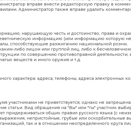
инистратор вправе внести редакторскую правку в коммен
авилами. Администратор также вправе удалить комментар
ормацию, нарушающую честь и достоинство, права и охр
клеветническую информацию (или информацию которую н
иалы, способствующие разжиганию национальной розни,
ким-либо лицом или группой лиц, либо к бесчеловечном
рукции по совершению противоправной деятельности, в
тых веществ и иного оружия и т.д.
ного характера: адреса, телефоны, адреса электронных 
умя участниками не приветствуется, однако не запрещена
е статьи. Вид обращения на "Вы" или "ты" участник выби
ет придерживаться общих правил русского языка (с неи
выражения, непристойные, грубые или оскорбительные в
ганизаций, так и в отношении неопределенного круга лиц