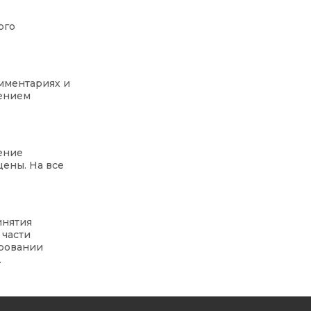
ого
мментариях и
щением
ение
ены. На все
инятия
 части
ировании
.