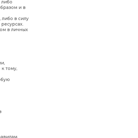
 либо
бразом и в
либо в силу
ресурсах.
ом в личных
и,
к тому,
юбую
в
равилам,