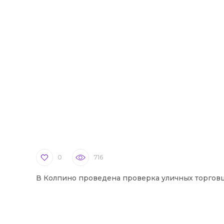
0
716
В Колпино проведена проверка уличных торгов