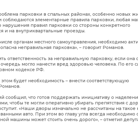
проблема парковки в спальных районах, особенно новых ж
сли соблюдаются элементарные правила парковки, любая м
это нарушения правил парковки со стороны конкретного
ся и на внутриквартальные проезды.
м числе органам местного самоуправления, необходимо акт
 опасна неправильная парковка», – говорит Романов.
ть ответственность за неправильную парковку, если она 
очередь могло нанести вред здоровью человека. По его с
ловном кодексе РФ.
в этом будет необходимость – внести соответствующую
Романов.
й сообщил, что готов поддержать инициативу о наделен
, чтобы те могли оперативно убирать препятствия с до
ступит. «Наши дворы изначально не рассчитаны на такое 
анными авто. При этом во главу угла всегда необходимо 
ой машины может стоить очень дорого», – отметил депута