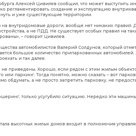
рбурга Алексей Цивилев сообщил, что может выступить 
ко регламентировать создание и эксплуатацию внутрикв
онуть и уже существующие территории.
цы на внутридомовые дороги, вообще нет никаких правил.
устройства, а не ПДД. Не существует особых правил на так
рованы», – говорит Цивилев.
щества автомобилистов Валерий Солдунов, который отмети
ается большое количество припаркованных автомобилей
роехать и так далее.
 не приведены. Хорошо, если рядом с этим жилым объект
о или паркинг. Тогда понятно, можно сказать – вот парков
мо обдумать, а не просто запретить парковку, не предост
каршеринг, только усугубило ситуацию. Нередко эти машин
ртала высотных жилых домов входит в полномочия управл