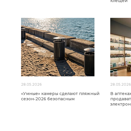
клещей
28.05.2026
28.05.2026
«Умные» камеры сделают пляжный
В аптека
сезон‑2026 безопасным
продават
электро