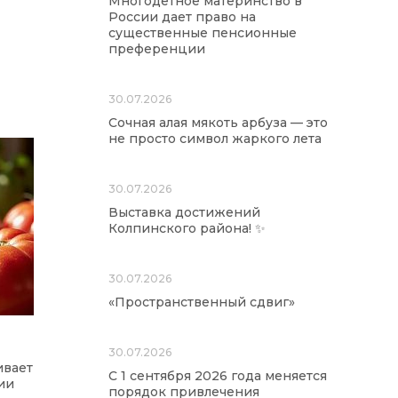
Многодетное материнство в
России дает право на
существенные пенсионные
преференции
30.07.2026
Сочная алая мякоть арбуза — это
не просто символ жаркого лета
30.07.2026
Выставка достижений
Колпинского района! ✨
30.07.2026
«Пространственный сдвиг»
30.07.2026
ивает
С 1 сентября 2026 года меняется
ии
порядок привлечения