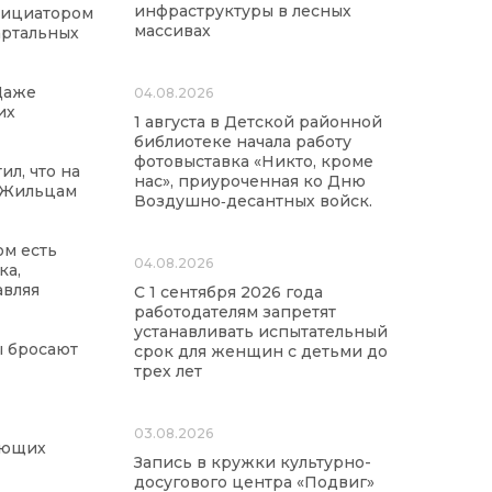
инфраструктуры в лесных
инициатором
массивах
артальных
 Даже
04.08.2026
их
1 августа в Детской районной
библиотеке начала работу
фотовыставка «Никто, кроме
л, что на
нас», приуроченная ко Дню
. Жильцам
Воздушно‑десантных войск.
ом есть
04.08.2026
ка,
авляя
С 1 сентября 2026 года
работодателям запретят
устанавливать испытательный
ы бросают
срок для женщин с детьми до
трех лет
03.08.2026
яющих
Запись в кружки культурно-
досугового центра «Подвиг»