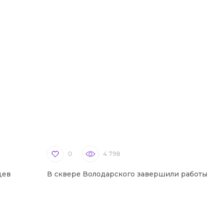
0
4 798
цев
В сквере Володарского завершили работы