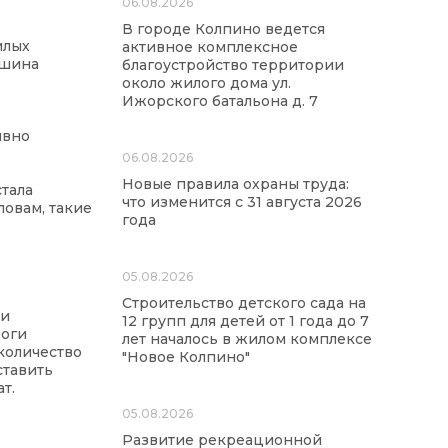
06.08.2026
В городе Колпино ведется
илых
активное комплексное
ашина
благоустройство территории
около жилого дома ул.
Ижорского батальона д. 7
ивно
06.08.2026
Новые правила охраны труда:
стала
что изменится с 31 августа 2026
ловам, такие
года
05.08.2026
Строительство детского сада на
ии
12 групп для детей от 1 года до 7
роги
лет началось в жилом комплексе
количество
"Новое Колпино"
ставить
т.
05.08.2026
Развитие рекреационной