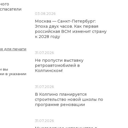
ного
 спасатели
03.08.2026
Москва — Санкт-Петербург:
Эпоха двух часов. Как первая
российская ВСМ изменит страну
к 2028 году
я для печати
31.07.2026
Не пропусти выставку
ретроавтомобилей в
и вы
Колпинском!
ки в указании
31.07.2026
В Колпино планируется
строительство новой школы по
программе реновации
31.07.2026