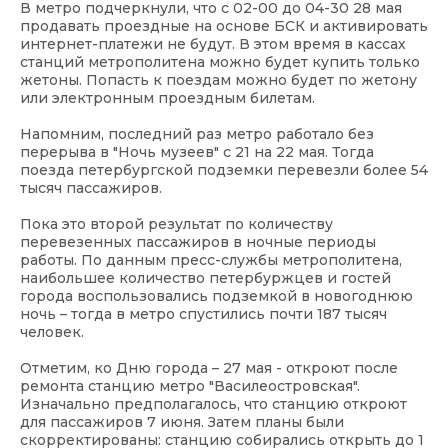
В метро подчеркнули, что с 02-00 до 04-30 28 мая
продавать проездные на основе БСК и активировать
интернет-платежи не будут. В этом время в кассах
станций метрополитена можно будет купить только
жетоны. Попасть к поездам можно будет по жетону
или электронным проездным билетам.
Напомним, последний раз метро работало без
перерыва в "Ночь музеев" с 21 на 22 мая. Тогда
поезда петербургской подземки перевезли более 54
тысяч пассажиров.
Пока это второй результат по количеству
перевезенных пассажиров в ночные периоды
работы. По данным пресс-службы метрополитена,
наибольшее количество петербуржцев и гостей
города воспользовались подземкой в новогоднюю
ночь – тогда в метро спустились почти 187 тысяч
человек.
Отметим, ко Дню города – 27 мая - откроют после
ремонта станцию метро "Василеостровская".
Изначально предполагалось, что станцию откроют
для пассажиров 7 июня. Затем планы были
скорректированы: станцию собирались открыть до 1