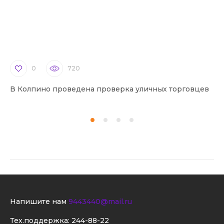
0
720
В Колпино проведена проверка уличных торговцев
В 
Напишите нам
9443440@mail.ru
Тех.поддержка:
244-88-22