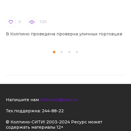
0
720
В Колпино проведена проверка уличных торговцев
В 
Напишите нам
9443440@mail.ru
Тех.поддержка:
244-88-22
© Колпино-СИТИ! 2003-2024 Ресурс может
содержать материалы 12+