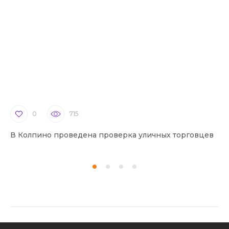
0
715
В Колпино проведена проверка уличных торговцев
В 