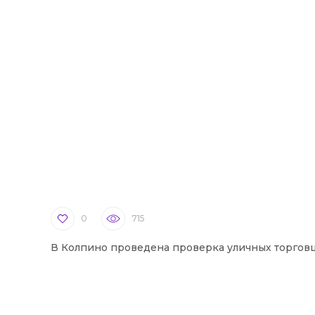
0
715
В Колпино проведена проверка уличных торгов