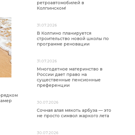
ретроавтомобилей в
Колпинском!
31.07.2026
В Колпино планируется
строительство новой школы по
программе реновации
31.07.2026
Многодетное материнство в
России дает право на
существенные пенсионные
преференции
орядком
камер
30.07.2026
Сочная алая мякоть арбуза — это
не просто символ жаркого лета
30.07.2026