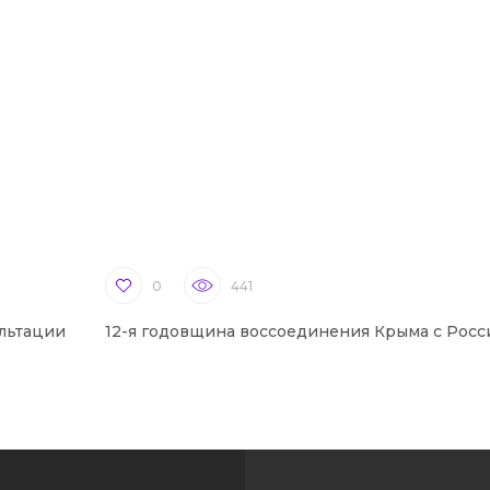
0
441
льтации
12-я годовщина воссоединения Крыма с Росс