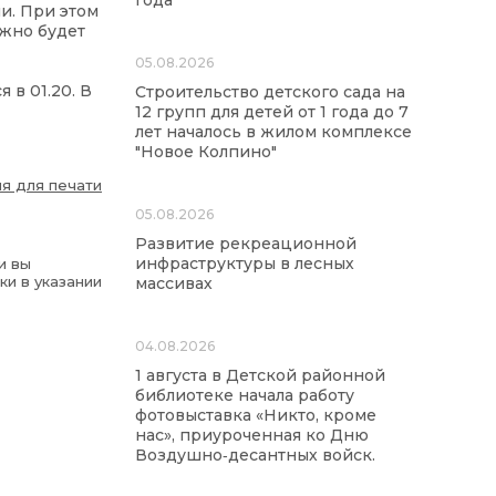
года
и. При этом
ожно будет
05.08.2026
 в 01.20. В
Строительство детского сада на
12 групп для детей от 1 года до 7
лет началось в жилом комплексе
"Новое Колпино"
я для печати
05.08.2026
Развитие рекреационной
инфраструктуры в лесных
и вы
ки в указании
массивах
04.08.2026
1 августа в Детской районной
библиотеке начала работу
фотовыставка «Никто, кроме
нас», приуроченная ко Дню
Воздушно‑десантных войск.