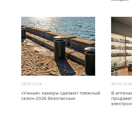
28.05.2026
28.05.2026
«Умные» камеры сделают пляжный
В аптека
сезон‑2026 безопасным
продават
электро