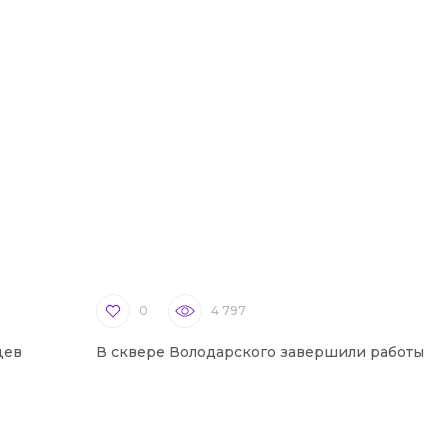
0
4 797
цев
В сквере Володарского завершили работы