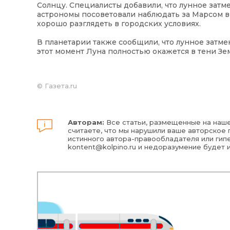
Солнцу. Специалисты добавили, что лунное затм
астрономы посоветовали наблюдать за Марсом вн
хорошо разглядеть в городских условиях.
В планетарии также сообщили, что лунное затмен
этот момент Луна полностью окажется в тени Зем
©
Газета.ru
Авторам:
Все статьи, размещенные на наше
считаете, что мы нарушили ваше авторское п
истинного автора-правообладателя или гипе
kontent@kolpino.ru
и недоразумение будет 