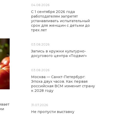
04.08.2026
С 1 сентября 2026 года
работодателям запретят
устанавливать испытательный
срок для женщин с детьми до
трех лет
03.08.2026
Запись в кружки культурно-
досугового центра «Подвиг»
03.08.2026
Москва — Санкт-Петербург:
Эпоха двух часов. Как первая
российская ВСМ изменит страну
к 2028 году
ивает
31.07.2026
ии
Не пропусти выставку