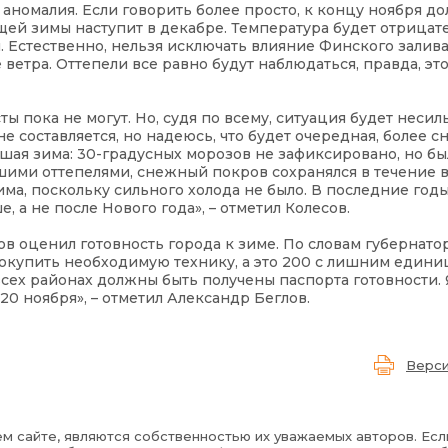
 аномалия. Если говорить более просто, к концу ноября д
ящей зимы наступит в декабре. Температура будет отрицат
 Естественно, нельзя исключать влияние Финского залива
ветра. Оттепели все равно будут наблюдаться, правда, это
ты пока не могут. Но, судя по всему, ситуация будет несил
не составляется, но надеюсь, что будет очередная, более 
ошая зима: 30-градусных морозов не зафиксировано, но бы
шими оттепелями, снежный покров сохранялся в течение в
има, поскольку сильного холода не было. В последние годы
 а не после Нового года», – отметил Колесов.
в оценил готовность города к зиме. По словам губернатор
докупить необходимую технику, а это 200 с лишним единиц
всех районах должны быть получены паспорта готовности. 
20 ноября», – отметил Александр Беглов.
Верси
м сайте, являются собственностью их уважаемых авторов. Есл