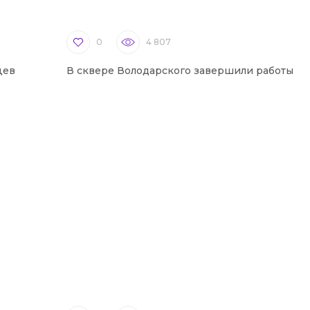
0
4 807
цев
В сквере Володарского завершили работы