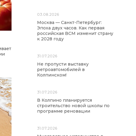
03.08.2026
Москва — Санкт-Петербург:
Эпоха двух часов. Как первая
российская ВСМ изменит страну
к 2028 году
ивает
ии
31.07.2026
Не пропусти выставку
ретроавтомобилей в
Колпинском!
31.07.2026
В Колпино планируется
строительство новой школы по
программе реновации
31.07.2026