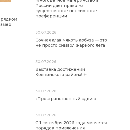
Многодетное материнство в
России дает право на
существенные пенсионные
преференции
орядком
камер
30.07.2026
Сочная алая мякоть арбуза — это
не просто символ жаркого лета
30.07.2026
Выставка достижений
Колпинского района! ✨
30.07.2026
«Пространственный сдвиг»
30.07.2026
С 1 сентября 2026 года меняется
порядок привлечения