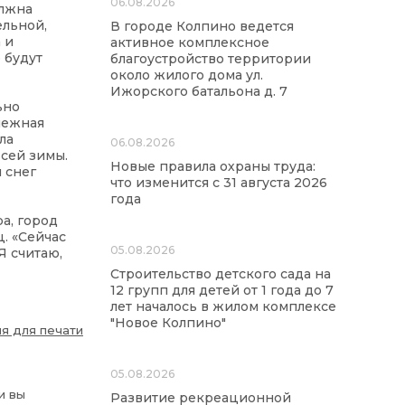
06.08.2026
олжна
ельной,
В городе Колпино ведется
 и
активное комплексное
 будут
благоустройство территории
около жилого дома ул.
Ижорского батальона д. 7
ьно
снежная
ла
06.08.2026
сей зимы.
Новые правила охраны труда:
 снег
что изменится с 31 августа 2026
года
а, город
. «Сейчас
05.08.2026
Я считаю,
Строительство детского сада на
12 групп для детей от 1 года до 7
лет началось в жилом комплексе
"Новое Колпино"
я для печати
05.08.2026
и вы
Развитие рекреационной