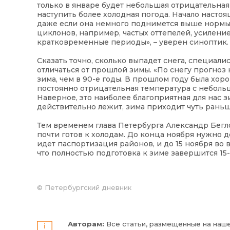
только в январе будет небольшая отрицательная
наступить более холодная погода. Начало насто
даже если она немного поднимется выше нормы.
циклонов, например, частых оттепелей, усиление 
кратковременные периоды», – уверен синоптик.
Сказать точно, сколько выпадет снега, специалис
отличаться от прошлой зимы. «По снегу прогноз 
зима, чем в 90-е годы. В прошлом году была хор
постоянно отрицательная температура с неболь
Наверное, это наиболее благоприятная для нас з
действительно лежит, зима приходит чуть раньше,
Тем временем глава Петербурга Александр Бегло
почти готов к холодам. До конца ноября нужно 
идет паспортизация районов, и до 15 ноября во 
что полностью подготовка к зиме завершится 15-
©
Петербургский дневник
Авторам:
Все статьи, размещенные на наше