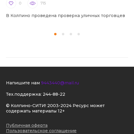
0
715
В Колпино проведена проверка уличных торговцев
В 
Напишите нам
9443440@mail.ru
Тех.поддержка:
244-88-22
© Колпино-СИТИ! 2003-2024 Ресурс может
содержать материалы 12+
Публичная оферта
Пользовательское соглашение