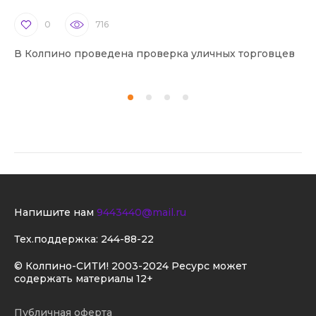
0
716
В Колпино проведена проверка уличных торговцев
В 
Напишите нам
9443440@mail.ru
Тех.поддержка:
244-88-22
© Колпино-СИТИ! 2003-2024 Ресурс может
содержать материалы 12+
Публичная оферта