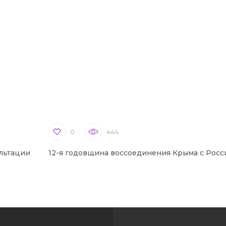
0
444
льтации
12-я годовщина воссоединения Крыма с Росс