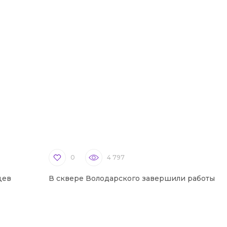
0
4 797
цев
В сквере Володарского завершили работы