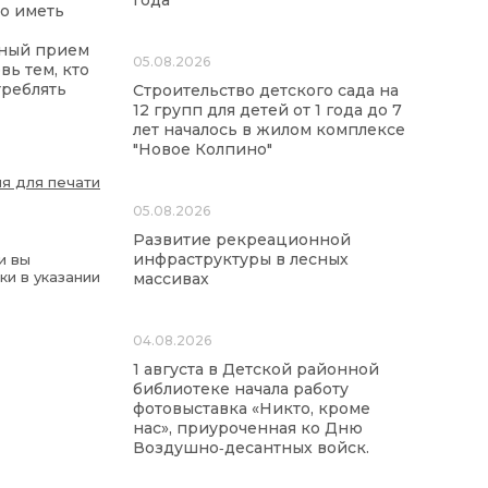
года
о иметь
нный прием
05.08.2026
ь тем, кто
треблять
Строительство детского сада на
12 групп для детей от 1 года до 7
лет началось в жилом комплексе
"Новое Колпино"
я для печати
05.08.2026
Развитие рекреационной
инфраструктуры в лесных
и вы
ки в указании
массивах
04.08.2026
1 августа в Детской районной
библиотеке начала работу
фотовыставка «Никто, кроме
нас», приуроченная ко Дню
Воздушно‑десантных войск.