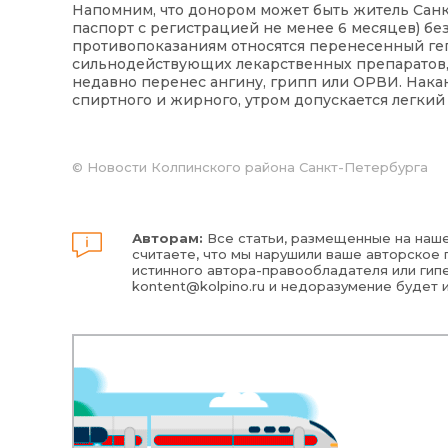
Напомним, что донором может быть житель Санк
паспорт с регистрацией не менее 6 месяцев) бе
противопоказаниям относятся перенесенный геп
сильнодействующих лекарственных препаратов, б
недавно перенес ангину, грипп или ОРВИ. Нака
спиртного и жирного, утром допускается легкий 
©
Новости Колпинского района Санкт-Петербурга
Авторам:
Все статьи, размещенные на наше
считаете, что мы нарушили ваше авторское п
истинного автора-правообладателя или гипе
kontent@kolpino.ru
и недоразумение будет 