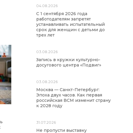
04.08.2026
С 1 сентября 2026 года
работодателям запретят
устанавливать испытательный
срок для женщин с детьми до
трех лет
03.08.2026
Запись в кружки культурно-
досугового центра «Подвиг»
03.08.2026
Москва — Санкт-Петербург:
Эпоха двух часов. Как первая
российская ВСМ изменит страну
к 2028 году
ть
31.07.2026
к
Не пропусти выставку