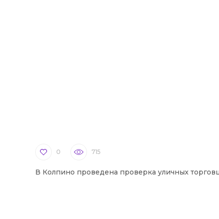
0
715
В Колпино проведена проверка уличных торгов