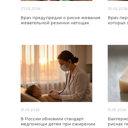
27.05.2026
25.05.2026
Врач предупредил о риске жевания
Врач пер
жевательной резинки натощак
которых 
21.05.2026
15.05.2026
В России обновили стандарт
Бактерио
медпомощи детям при ожирении
рисках п