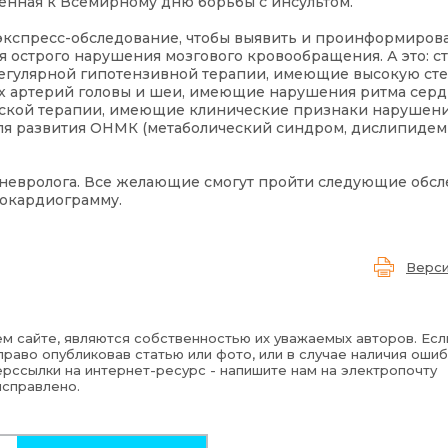
ченная к Всемирному дню борьбы с инсультом.
кспресс-обследование, чтобы выявить и проинформироват
я острого нарушения мозгового кровообращения. А это: 
егулярной гипотензивной терапии, имеющие высокую ст
х артерий головы и шеи, имеющие нарушения ритма серд
ской терапии, имеющие клинические признаки нарушен
ля развития ОНМК (метаболический синдром, дислипидем
невролога. Все желающие смогут пройти следующие обсл
рокардиограмму.
Верси
м сайте, являются собственностью их уважаемых авторов. Есл
раво опубликовав статью или фото, или в случае наличия ошиб
рссылки на интернет-ресурс - напишите нам на электропочту
исправлено.