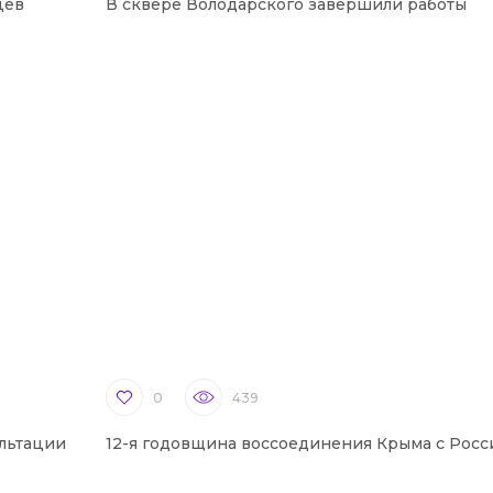
цев
В сквере Володарского завершили работы
0
439
льтации
12-я годовщина воссоединения Крыма с Росс