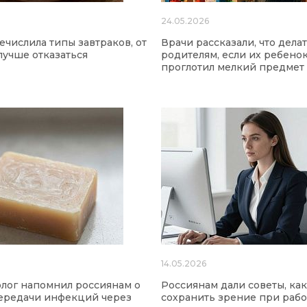
24.05.2026
ечислила типы завтраков, от
Врачи рассказали, что дела
лучше отказаться
родителям, если их ребено
проглотил мелкий предмет
14.05.2026
лог напомнил россиянам о
Россиянам дали советы, как
ередачи инфекций через
сохранить зрение при рабо