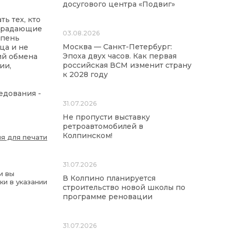
досугового центра «Подвиг»
ь тех, кто
страдающие
03.08.2026
епень
Москва — Санкт-Петербург:
ца и не
Эпоха двух часов. Как первая
ий обмена
российская ВСМ изменит страну
ии,
к 2028 году
едования -
31.07.2026
Не пропусти выставку
ретроавтомобилей в
Колпинском!
я для печати
31.07.2026
и вы
В Колпино планируется
ки в указании
строительство новой школы по
программе реновации
31.07.2026