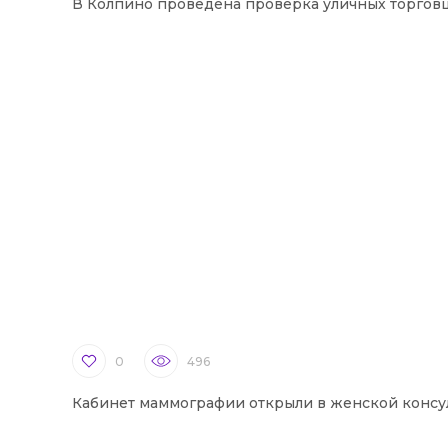
В Колпино проведена проверка уличных торгов
0
496
Кабинет маммографии открыли в женской консу