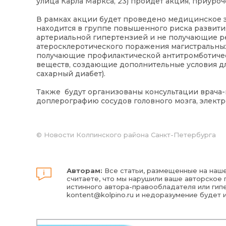
улица Карла Маркса, 23) пройдёт акция, приуро
В рамках акции будет проведено медицинское э
находится в группе повышенного риска развити
артериальной гипертензией и не получающие р
атеросклеротического поражения магистральны
получающие профилактической антитромботиче
веществ, создающие дополнительные условия д
сахарный диабет).
Также будут организованы консультации врача-
доплерографию сосудов головного мозга, элект
©
Новости Колпинского района Санкт-Петербурга
Авторам:
Все статьи, размещенные на наше
считаете, что мы нарушили ваше авторское п
истинного автора-правообладателя или гипе
kontent@kolpino.ru
и недоразумение будет 