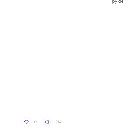
руки
0
714