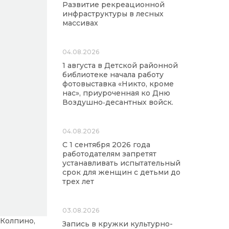
Развитие рекреационной
инфраструктуры в лесных
массивах
04.08.2026
1 августа в Детской районной
библиотеке начала работу
фотовыставка «Никто, кроме
нас», приуроченная ко Дню
Воздушно‑десантных войск.
04.08.2026
С 1 сентября 2026 года
работодателям запретят
устанавливать испытательный
срок для женщин с детьми до
трех лет
03.08.2026
(Колпино,
Запись в кружки культурно-