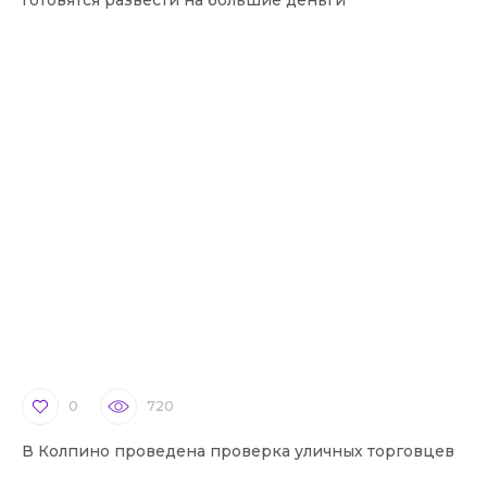
0
720
В Колпино проведена проверка уличных торговцев
В 