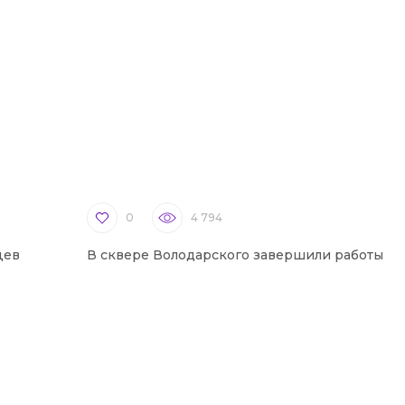
0
4 794
цев
В сквере Володарского завершили работы