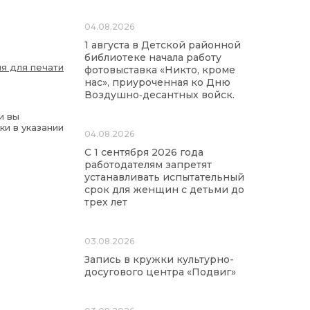
04.08.2026
1 августа в Детской районной
библиотеке начала работу
я для печати
фотовыставка «Никто, кроме
нас», приуроченная ко Дню
Воздушно‑десантных войск.
и вы
ки в указании
04.08.2026
С 1 сентября 2026 года
работодателям запретят
устанавливать испытательный
срок для женщин с детьми до
трех лет
03.08.2026
Запись в кружки культурно-
досугового центра «Подвиг»