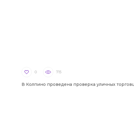
0
715
В Колпино проведена проверка уличных торгов