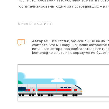
После столкновения автомобилей все пять постр
госпитализированы, один из пострадавших – в т
© Колпино-СИТИ.РУ!
Авторам:
Все статьи, размещенные на наше
считаете, что мы нарушили ваше авторское п
истинного автора-правообладателя или гипе
kontent@kolpino.ru
и недоразумение будет 