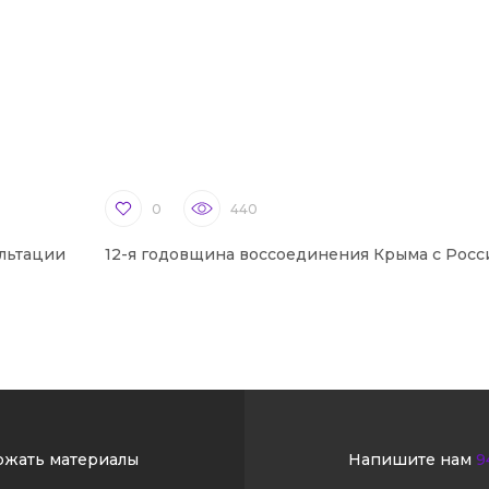
0
440
льтации
12-я годовщина воссоединения Крыма с Росс
ржать материалы
Напишите нам
9