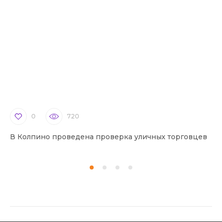
0
720
В Колпино проведена проверка уличных торговцев
В 