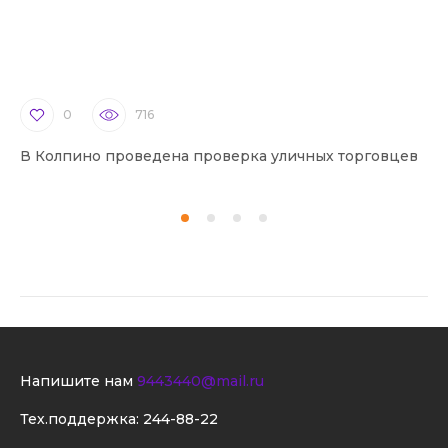
0
716
В Колпино проведена проверка уличных торговцев
В 
Напишите нам
9443440@mail.ru
Тех.поддержка:
244-88-22