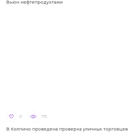
Вьюн нефтепродуктами
0
715
В Колпино проведена проверка уличных торговцев
В 