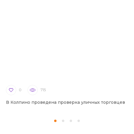
0
715
В Колпино проведена проверка уличных торговцев
В 