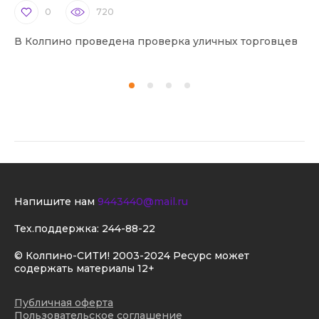
0
720
В Колпино проведена проверка уличных торговцев
В 
Напишите нам
9443440@mail.ru
Тех.поддержка:
244-88-22
© Колпино-СИТИ! 2003-2024 Ресурс может
содержать материалы 12+
Публичная оферта
Пользовательское соглашение