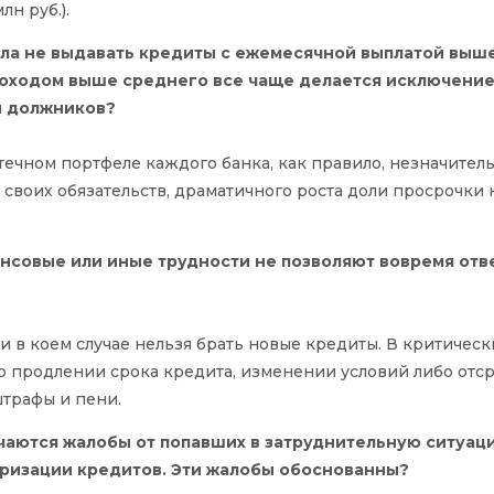
лн руб.).
ила не выдавать кредиты с ежемесячной выплатой выш
доходом выше среднего все чаще делается исключение
и должников?
ечном портфеле каждого банка, как правило, незначител
 своих обязательств, драматичного роста доли просрочки 
нансовые или иные трудности не позволяют вовремя отв
 в коем случае нельзя брать новые кредиты. В критическ
о продлении срока кредита, изменении условий либо отср
штрафы и пени.
чаются жалобы от попавших в затруднительную ситуац
уризации кредитов. Эти жалобы обоснованны?