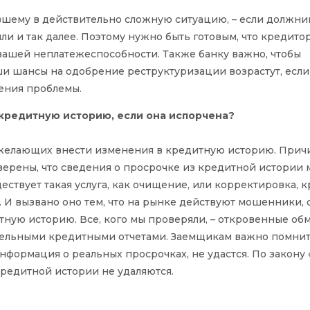
вшему в действительно сложную ситуацию, – если должник
ли и так далее. Поэтому нужно быть готовым, что кредито
ашей неплатежеспособности. Также банку важно, чтобы
ши шансы на одобрение реструктуризации возрастут, если
нения проблемы.
 кредитную историю, если она испорчена?
 желающих внести изменения в кредитную историю. Прич
уверены, что сведения о просрочке из кредитной истории
ествует такая услуга, как очищение, или корректировка, 
е. И вызвано оно тем, что на рынке действуют мошенники
тную историю. Все, кого мы проверяли, – откровенные об
дельными кредитными отчетами. Заемщикам важно помнить
нформация о реальных просрочках, не удастся. По закону 
кредитной истории не удаляются.