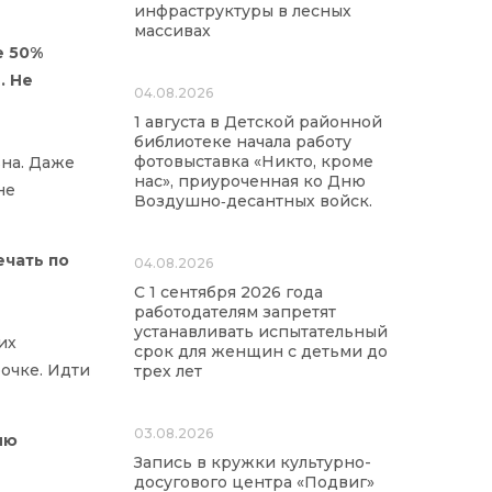
инфраструктуры в лесных
массивах
е 50%
. Не
04.08.2026
1 августа в Детской районной
библиотеке начала работу
фотовыставка «Никто, кроме
ьна. Даже
нас», приуроченная ко Дню
не
Воздушно‑десантных войск.
ечать по
04.08.2026
С 1 сентября 2026 года
работодателям запретят
устанавливать испытательный
их
срок для женщин с детьми до
очке. Идти
трех лет
03.08.2026
ию
Запись в кружки культурно-
досугового центра «Подвиг»