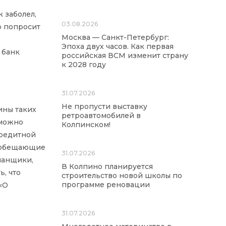
 заболел,
03.08.2026
р попросит
Москва — Санкт-Петербург:
Эпоха двух часов. Как первая
 банк
российская ВСМ изменит страну
к 2028 году
31.07.2026
Не пропусти выставку
ины таких
ретроавтомобилей в
 можно
Колпинском!
кредитной
, обещающие
31.07.2026
манщики,
В Колпино планируется
, что
строительство новой школы по
программе реновации
«О
31.07.2026