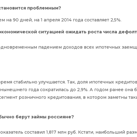
 становится проблемным?
 на 90 дней, на 1 апреля 2014 года составляет 2,5%.
роэкономической ситуацией ожидать роста числа дефол
м одновременным падением доходов всех ипотечных заемщ
ремя стабильно улучшается. Так, доля ипотечных кредитов
 нынешнего года сократилась до 2,9%. А годом ранее она б
 сегмент розничного кредитования, в котором заметны так
обычно берут займы россияне?
показатель составил 1,817 млн руб. Кстати, наибольший раз