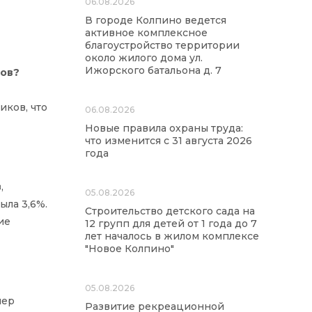
06.08.2026
В городе Колпино ведется
активное комплексное
благоустройство территории
около жилого дома ул.
Ижорского батальона д. 7
тов?
иков, что
06.08.2026
Новые правила охраны труда:
что изменится с 31 августа 2026
года
,
05.08.2026
ыла 3,6%.
Строительство детского сада на
ие
12 групп для детей от 1 года до 7
лет началось в жилом комплексе
"Новое Колпино"
05.08.2026
мер
Развитие рекреационной