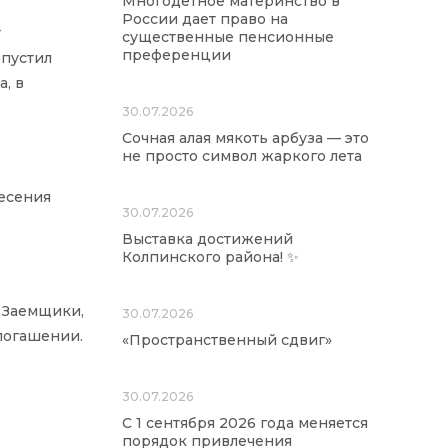
Многодетное материнство в
России дает право на
т
существенные пенсионные
преференции
опустил
, в
30.07.2026
Сочная алая мякоть арбуза — это
не просто символ жаркого лета
несения
30.07.2026
Выставка достижений
Колпинского района! ✨
. Заемщики,
30.07.2026
погашении.
«Пространственный сдвиг»
30.07.2026
С 1 сентября 2026 года меняется
порядок привлечения