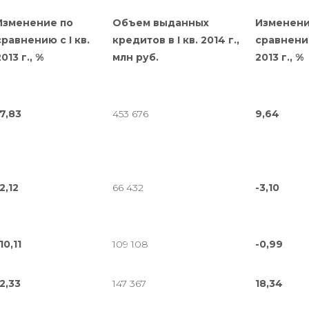
Изменение по
Объем выданных
Изменени
сравнению с I кв.
кредитов в I кв. 2014 г.,
сравнению
013 г., %
млн руб.
2013 г., %
-7,83
453 676
9,64
2,12
66 432
-3,10
10,11
109 108
-0,99
12,33
147 367
18,34