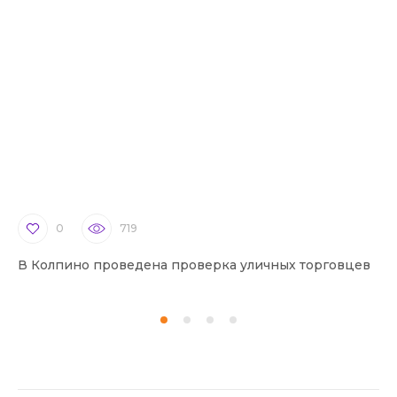
0
719
В Колпино проведена проверка уличных торговцев
В 