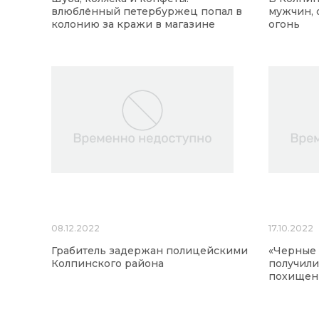
влюблённый петербуржец попал в
мужчин,
колонию за кражи в магазине
огонь
08.12.2022
17.10.2022
Грабитель задержан полицейскими
«Черные 
Колпинского района
получили
похищен