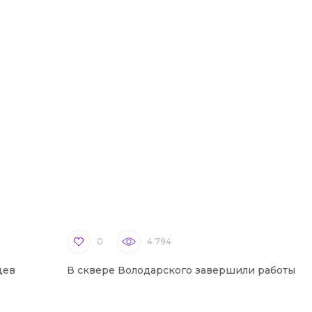
0
4 794
цев
В сквере Володарского завершили работы