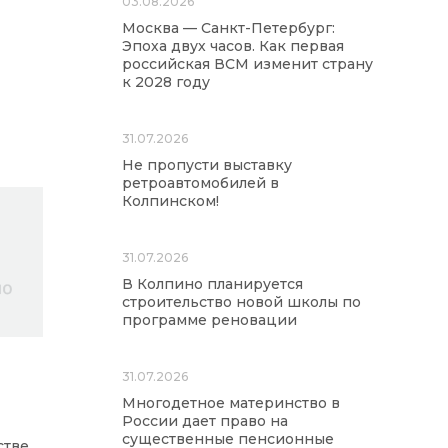
03.08.2026
Москва — Санкт-Петербург:
Эпоха двух часов. Как первая
российская ВСМ изменит страну
к 2028 году
31.07.2026
Не пропусти выставку
ретроавтомобилей в
Колпинском!
31.07.2026
В Колпино планируется
строительство новой школы по
программе реновации
31.07.2026
Многодетное материнство в
России дает право на
существенные пенсионные
стве