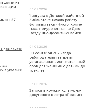
бывшими на
никающим
04.08.2026
1 августа в Детской районной
имого 57-
библиотеке начала работу
фотовыставка «Никто, кроме
нас», приуроченная ко Дню
Воздушно‑десантных войск.
04.08.2026
я для печати
С 1 сентября 2026 года
работодателям запретят
устанавливать испытательный
срок для женщин с детьми до
и вы
ки в указании
трех лет
03.08.2026
Запись в кружки культурно-
досугового центра «Подвиг»