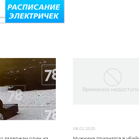
5
08.02.2025
о задержан один из
Мужчина признался в убий