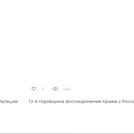
0
440
льтации
12-я годовщина воссоединения Крыма с Росс