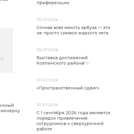
преференции
30.07.2026
Сочная алая мякоть арбуза — это
не просто символ жаркого лета
30.07.2026
Выставка достижений
Колпинского района! ✨
30.07.2026
«Пространственный сдвиг»
фонный
30.07.2026
сионерку
С 1 сентября 2026 года меняется
порядок привлечения
сотрудников к сверхурочной
работе