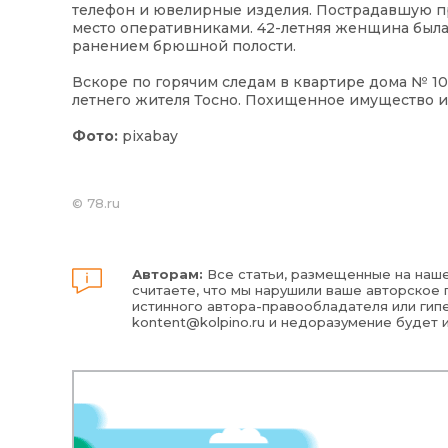
телефон и ювелирные изделия. Пострадавшую пр
место оперативниками. 42-летняя женщина был
ранением брюшной полости.
Вскоре по горячим следам в квартире дома № 1
летнего жителя Тосно. Похищенное имущество из
Фото:
pixabay
©
78.ru
Авторам:
Все статьи, размещенные на наше
считаете, что мы нарушили ваше авторское п
истинного автора-правообладателя или гипе
kontent@kolpino.ru
и недоразумение будет 