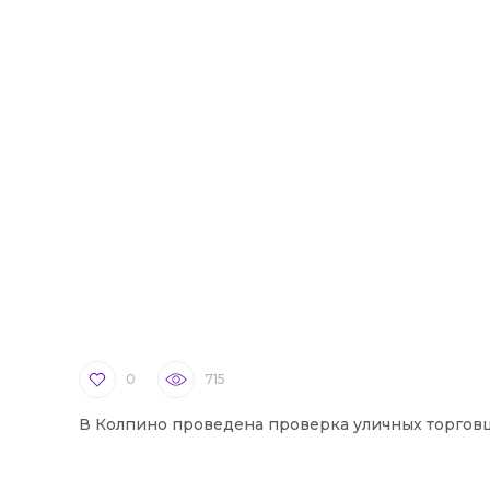
0
715
В Колпино проведена проверка уличных торгов