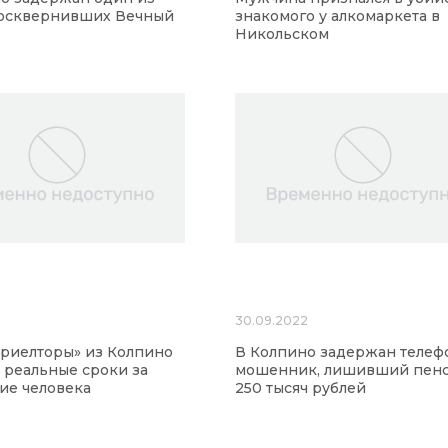
 осквернивших Вечный
знакомого у алкомаркета в
Никольском
30.09.2022
риелторы» из Колпино
В Колпино задержан теле
 реальные сроки за
мошенник, лишивший пен
ие человека
250 тысяч рублей