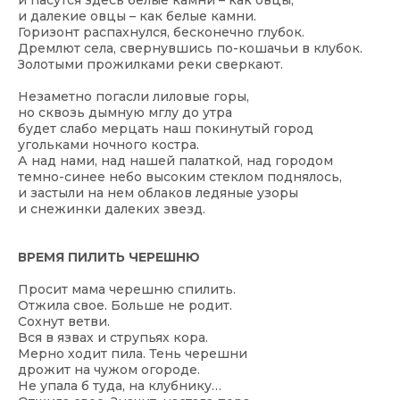
и пасутся здесь белые камни – как овцы,
и далекие овцы – как белые камни.
Горизонт распахнулся, бесконечно глубок.
Дремлют села, свернувшись по-кошачьи в клубок.
Золотыми прожилками реки сверкают.
Незаметно погасли лиловые горы,
но сквозь дымную мглу до утра
будет слабо мерцать наш покинутый город
угольками ночного костра.
А над нами, над нашей палаткой, над городом
темно-синее небо высоким стеклом поднялось,
и застыли на нем облаков ледяные узоры
и снежинки далеких звезд.
ВРЕМЯ ПИЛИТЬ ЧЕРЕШНЮ
Просит мама черешню спилить.
Отжила свое. Больше не родит.
Сохнут ветви.
Вся в язвах и струпьях кора.
Мерно ходит пила. Тень черешни
дрожит на чужом огороде.
Не упала б туда, на клубнику…