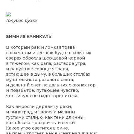
Голубая бухта
ЗИМНИЕ КАНИКУЛЫ
В который раз: и ломкая трава
в лохматом инее, как будто в соляных
озерах обросла шершавой коркой
в тяжелом, как рапа, растворе утра,
и радужное солнце января,
встающее в дыму, в больших столбах
мучительного розового света,
и дальний снег на дальних склонах гор,
и позабытое, пугающее чувство,
что никуда не надо торопиться.
Как выросли деревья у реки,
и виноград, и заросли малины
густыми стали, о, как тени длинны,
как облака прозрачны и легки.
Какое утро светится в окне,
за плечи трогает, как виснет над душою,