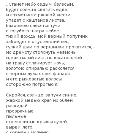
...Станет небо седым, белесым,
будет солнце светить едва,
и лохмотьями ржавой жести
упадет с каштанов листва,
бахромою свесятся тучи
с голубого шатра небес,
тихий дождь, мой верный попутчик,
забредет в опустевший лес,
гулкий шум по вершинам прокатится, -
но дремоту стряхнуть невмочь,
и, как палый лист, по касательной
на траву спланирует ночь,
золотою спиралью расколется
в черных лужах свет фонаря,
и его рыжеватые волосы
осторожно потрогаю я…
Скройся, солнце, за тучи синие,
жаркой медью края их облей,
раскидай
прозрачные,
пыльные
стрекозиные крылья лучей,
вырви, лето,
с корнями молнию,