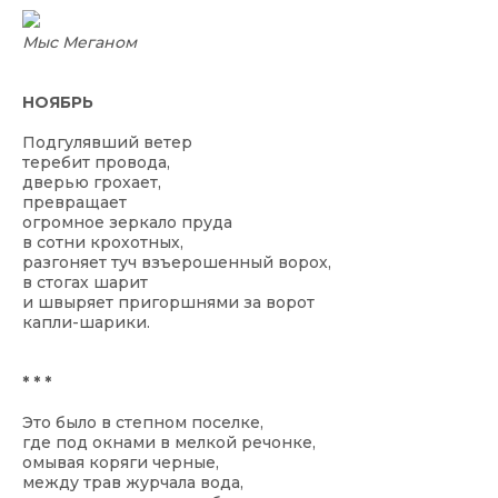
Мыс Меганом
НОЯБРЬ
Подгулявший ветер
теребит провода,
дверью грохает,
превращает
огромное зеркало пруда
в сотни крохотных,
разгоняет туч взъерошенный ворох,
в стогах шарит
и швыряет пригоршнями за ворот
капли-шарики.
* * *
Это было в степном поселке,
где под окнами в мелкой речонке,
омывая коряги черные,
между трав журчала вода,