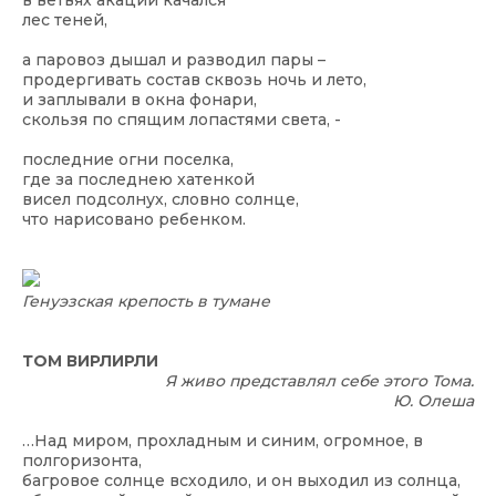
в ветвях акации качался
лес теней,
а паровоз дышал и разводил пары –
продергивать состав сквозь ночь и лето,
и заплывали в окна фонари,
скользя по спящим лопастями света, -
последние огни поселка,
где за последнею хатенкой
висел подсолнух, словно солнце,
что нарисовано ребенком.
Генуэзская крепость в тумане
ТОМ ВИРЛИРЛИ
Я живо представлял себе этого Тома.
Ю. Олеша
…Над миром, прохладным и синим, огромное, в
полгоризонта,
багровое солнце всходило, и он выходил из солнца,