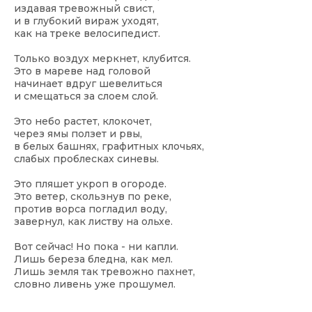
издавая тревожный свист,
и в глубокий вираж уходят,
как на треке велосипедист.
Только воздух меркнет, клубится.
Это в мареве над головой
начинает вдруг шевелиться
и смещаться за слоем слой.
Это небо растет, клокочет,
через ямы ползет и рвы,
в белых башнях, графитных клочьях,
слабых проблесках синевы.
Это пляшет укроп в огороде.
Это ветер, скользнув по реке,
против ворса погладил воду,
завернул, как листву на ольхе.
Вот сейчас! Но пока - ни капли.
Лишь береза бледна, как мел.
Лишь земля так тревожно пахнет,
словно ливень уже прошумел.