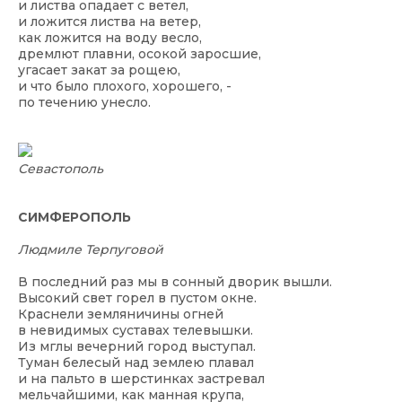
и листва опадает с ветел,
и ложится листва на ветер,
как ложится на воду весло,
дремлют плавни, осокой заросшие,
угасает закат за рощею,
и что было плохого, хорошего, -
по течению унесло.
Севастополь
СИМФЕРОПОЛЬ
Людмиле Терпуговой
В последний раз мы в сонный дворик вышли.
Высокий свет горел в пустом окне.
Краснели земляничины огней
в невидимых суставах телевышки.
Из мглы вечерний город выступал.
Туман белесый над землею плавал
и на пальто в шерстинках застревал
мельчайшими, как манная крупа,