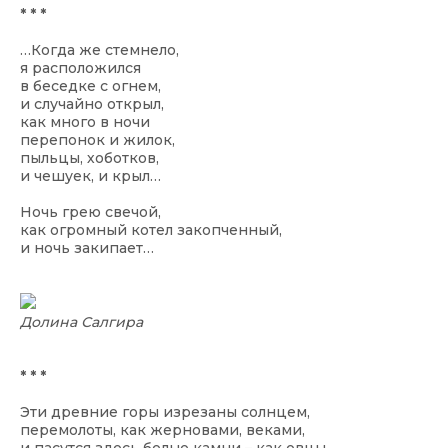
* * *
…Когда же стемнело,
я расположился
в беседке с огнем,
и случайно открыл,
как много в ночи
перепонок и жилок,
пыльцы, хоботков,
и чешуек, и крыл…
Ночь грею свечой,
как огромный котел закопченный,
и ночь закипает…
Долина Салгира
* * *
Эти древние горы изрезаны солнцем,
перемолоты, как жерновами, веками,