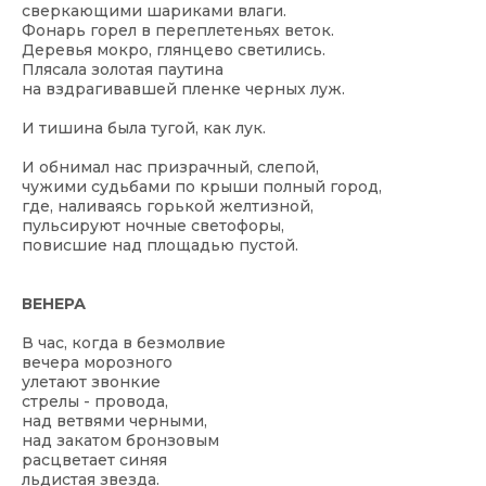
сверкающими шариками влаги.
Фонарь горел в переплетеньях веток.
Деревья мокро, глянцево светились.
Плясала золотая паутина
на вздрагивавшей пленке черных луж.
И тишина была тугой, как лук.
И обнимал нас призрачный, слепой,
чужими судьбами по крыши полный город,
где, наливаясь горькой желтизной,
пульсируют ночные светофоры,
повисшие над площадью пустой.
ВЕНЕРА
В час, когда в безмолвие
вечера морозного
улетают звонкие
стрелы - провода,
над ветвями черными,
над закатом бронзовым
расцветает синяя
льдистая звезда.