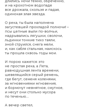
длились ночи темно, обреченно,
и на крохотном водопаде
все дрожала, скользя и падая,
одинокая злая звезда.
О река, ты была наполнена
загустевшей прохладой полночи! –
псы цепные выли по-волчьи,
надрывались лягушки, сволочи,
льдинки тонкие тихо таяли,
зной струился, снега мели,
и, как сабля стальная, наискось
ты прошла сквозь годы мои.
И порою кажется: это
не простая река, а Лета,
равнодушная лента времени,
шевелящийся серый ремень,
где бегут, семеня коленями,
за мгновениями мгновения,
и бормочут невнятное, смутное,
и несут они столько мусора
по теченью…
А вечер светел,