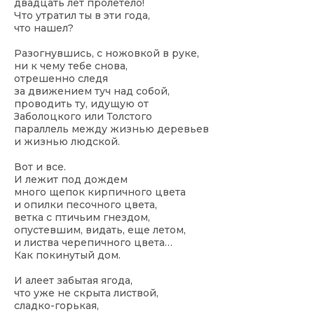
двадцать лет пролетело!
Что утратил ты в эти года,
что нашел?
Разогнувшись, с ножовкой в руке,
ни к чему тебе снова,
отрешенно следя
за движением туч над собой,
проводить ту, идущую от
Заболоцкого или Толстого
параллель между жизнью деревьев
и жизнью людской.
Вот и все.
И лежит под дождем
много щепок кирпичного цвета
и опилки песочного цвета,
ветка с птичьим гнездом,
опустевшим, видать, еще летом,
и листва черепичного цвета…
Как покинутый дом.
И алеет забытая ягода,
что уже не скрыта листвой,
сладко-горькая,