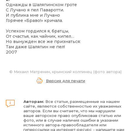
Однажды в Шаляпинском гроте
С Лучано я пел Паваротти.
И публика мне и Лучано
Горячее «Браво!» кричала.
Успехом гордился я, братцы,
От счастья, как чайник, кипел…
Но вынужден все же признаться:
Там даже Шаляпин не пел!
2007
© Михаил Матренин, крымский колпинец (фото автора)
Версия для печати
Авторам:
Все статьи, размещенные на нашем
сайте, являются собственностью их уважаемых
авторов. Если вы считаете, что мы нарушили
ваше авторское право опубликовав статью или
фото, или в случае наличия ошибки в указании
истинного автора-правообладателя или
гиперссылки на интернет-ресурс - напишите нам