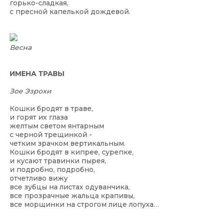
горько-сладкая,
с пресной капелькой дождевой.
Весна
ИМЕНА ТРАВЫ
Зое Эзрохи
Кошки бродят в траве,
и горят их глаза
желтым светом янтарным
с черной трещинкой -
четким зрачком вертикальным.
Кошки бродят в кипрее, сурепке,
и кусают травинки пырея,
и подробно, подробно,
отчетливо вижу
все зубцы на листах одуванчика,
все прозрачные жальца крапивы,
все морщинки на строгом лице лопуха…