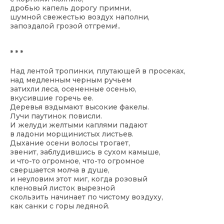
дробью капель дорогу примни,
шумной свежестью воздух наполни,
запоздалой грозой отгреми!..
* * *
Над лентой тропинки, плутающей в просеках,
над медленным черным ручьем
затихли леса, осененные осенью,
вкусившие горечь ее.
Деревья вздымают высокие факелы.
Лучи паутинок повисли.
И желуди желтыми каплями падают
в ладони морщинистых листьев.
Дыхание осени волосы трогает,
звенит, заблудившись в сухом камыше,
и что-то огромное, что-то огромное
свершается молча в душе,
и неуловим этот миг, когда розовый
кленовый листок вырезной
скользить начинает по чистому воздуху,
как санки с горы ледяной.