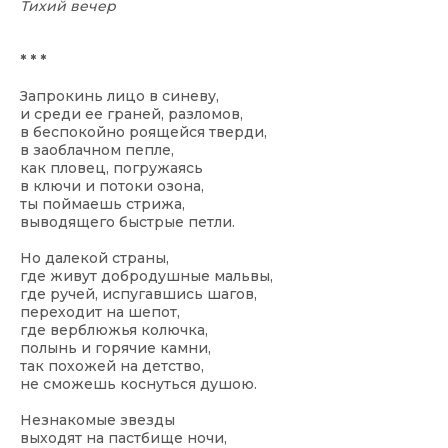
Тихий вечер
* * *
Запрокинь лицо в синеву,
и среди ее граней, разломов,
в беспокойно роящейся тверди,
в заоблачном пепле,
как пловец, погружаясь
в ключи и потоки озона,
ты поймаешь стрижа,
выводящего быстрые петли.
Но далекой страны,
где живут добродушные мальвы,
где ручей, испугавшись шагов,
переходит на шепот,
где верблюжья колючка,
полынь и горячие камни,
так похожей на детство,
не сможешь коснуться душою.
Незнакомые звезды
выходят на пастбище ночи,