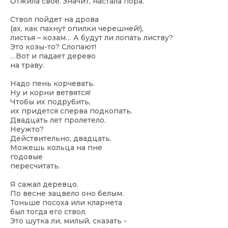
Отжила свое. Значит, настала пора.
Ствол пойдет на дрова
(ах, как пахнут опилки черешней!),
листья – козам… А будут ли лопать листву?
Это козы-то? Слопают!
…Вот и падает дерево
на траву.
Надо пень корчевать.
Ну и корни ветвятся!
Чтобы их подрубить,
их придется сперва подкопать.
Двадцать лет пролетело.
Неужто?
Действительно, двадцать.
Можешь кольца на пне
годовые
пересчитать.
Я сажал деревцо.
По весне зацвело оно белым.
Тоньше посоха или кларнета
был тогда его ствол.
Это шутка ли, милый, сказать -