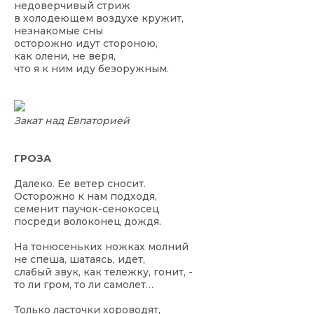
недоверчивый стриж
в холодеющем воздухе кружит,
незнакомые сны
осторожно идут стороною,
как олени, не веря,
что я к ним иду безоружным.
Закат над Евпаторией
ГРОЗА
Далеко. Ее ветер сносит.
Осторожно к нам подходя,
семенит паучок-сенокосец
посреди волоконец дождя.
На тонюсеньких ножках молний
не спеша, шатаясь, идет,
слабый звук, как тележку, гонит, -
то ли гром, то ли самолет…
Только ласточки хороводят,