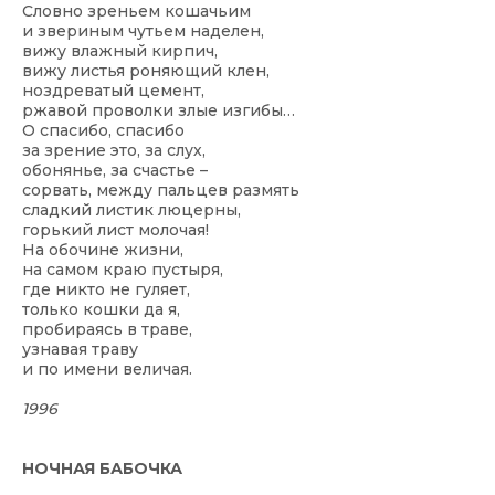
Словно зреньем кошачьим
и звериным чутьем наделен,
вижу влажный кирпич,
вижу листья роняющий клен,
ноздреватый цемент,
ржавой проволки злые изгибы…
О спасибо, спасибо
за зрение это, за слух,
обонянье, за счастье –
сорвать, между пальцев размять
сладкий листик люцерны,
горький лист молочая!
На обочине жизни,
на самом краю пустыря,
где никто не гуляет,
только кошки да я,
пробираясь в траве,
узнавая траву
и по имени величая.
1996
НОЧНАЯ БАБОЧКА