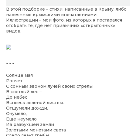
В этой подборке – стихи, написанные в Крыму, либо
навеянные крымскими впечатлениями.
Иллюстрации – мои фото, из которых я постарался
отобрать те, где нет привычных «открыточных»
видов.
* * *
Солнце мая
Роняет
С сонным звоном лучей своих стрелы
В светлый лес –
До небес
Всплеск зеленой листвы.
Отшумели дожди.
Очумело,
Еще неумело
Из разбухшей земли
Золотыми монетами света
Слепо лезут грибы,