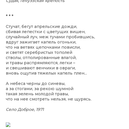
Судак, Генуэзская крепость
* * *
Стучат, бегут апрельские дожди,
сбивая лепестки с цветущих вишен,
случайный луч, меж тучами пробившись,
вдруг зажигает капель огоньки,
что на ветвях цепочками повисли,
и светят серебристых тополей
стволы, отполированные влагой,
и травы распрямляются, легки –
и свешивают венчики в овраги,
вновь ощутив тяжелых капель плен...
А небеса черны до синевы,
а за стогами, за рекою шумной
такая зелень молодой травы,
что на нее смотреть нельзя, не щурясь.
Село Доброе, 1971