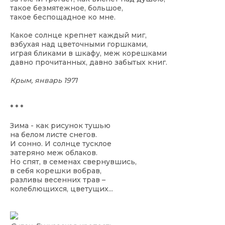
такое безмятежное, большое,
такое беспощадное ко мне.
Какое солнце крепнет каждый миг,
взбухая над цветочными горшками,
играя бликами в шкафу, меж корешками
давно прочитанных, давно забытых книг.
Крым, январь 1971
* * *
Зима - как рисунок тушью
на белом листе снегов.
И сонно. И солнце тусклое
затеряно меж облаков.
Но спят, в семенах свернувшись,
в себя корешки вобрав,
разливы весенних трав –
колеблющихся, цветущих...