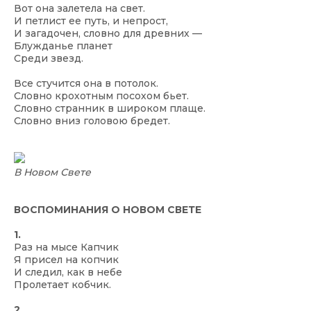
Вот она залетела на свет.
И петлист ее путь, и непрост,
И загадочен, словно для древних —
Блужданье планет
Среди звезд.
Все стучится она в потолок.
Словно крохотным посохом бьет.
Словно странник в широком плаще.
Словно вниз головою бредет.
В Новом Свете
ВОСПОМИНАНИЯ О НОВОМ СВЕТЕ
1.
Раз на мысе Капчик
Я присел на копчик
И следил, как в небе
Пролетает кобчик.
2.