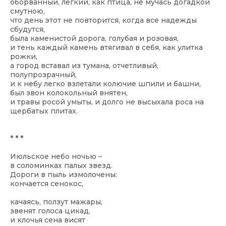
оборванный, легкий, как птица, не мучась догадкой
смутною,
что день этот не повторится, когда все надежды
сбудутся,
была каменистой дорога, голубая и розовая,
и тень каждый камень втягивал в себя, как улитка
рожки,
а город вставал из тумана, отчетливый,
полупрозрачный,
и к небу легко взлетали колючие шпили и башни,
был звон колокольный внятен,
и травы росой умыты, и долго не высыхала роса на
щербатых плитах.
* * *
Июльское небо ночью –
в соломинках палых звезд.
Дороги в пыль измолочены:
кончается сенокос,
качаясь, ползут мажары,
звенят голоса цикад,
и клочья сена висят