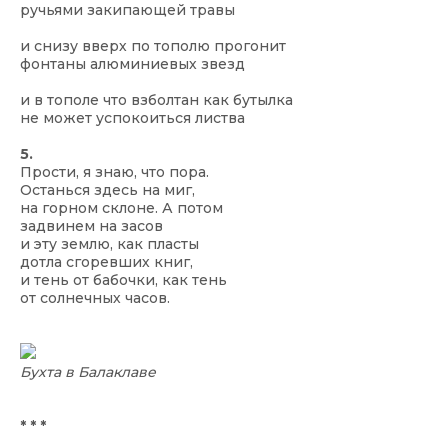
ручьями закипающей травы
и снизу вверх по тополю прогонит
фонтаны алюминиевых звезд
и в тополе что взболтан как бутылка
не может успокоиться листва
5.
Прости, я знаю, что пора.
Останься здесь на миг,
на горном склоне. А потом
задвинем на засов
и эту землю, как пласты
дотла сгоревших книг,
и тень от бабочки, как тень
от солнечных часов.
Бухта в Балаклаве
* * *