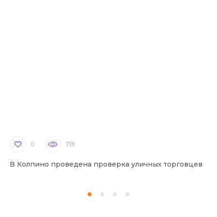
0
719
В Колпино проведена проверка уличных торговцев
В 