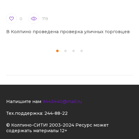
0
719
В Колпино проведена проверка уличных торговцев
В 
Напишите нам
9443440@mail.ru
Тех.поддержка:
244-88-22
© Колпино-СИТИ! 2003-2024 Ресурс может
содержать материалы 12+