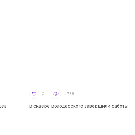
0
4 798
цев
В сквере Володарского завершили работы