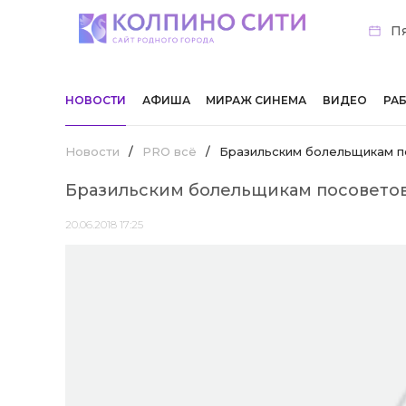
Пя
НОВОСТИ
АФИША
МИРАЖ СИНЕМА
ВИДЕО
РА
Новости
/
PRO всё
/
Бразильским болельщикам по
Бразильским болельщикам посоветова
20.06.2018 17:25