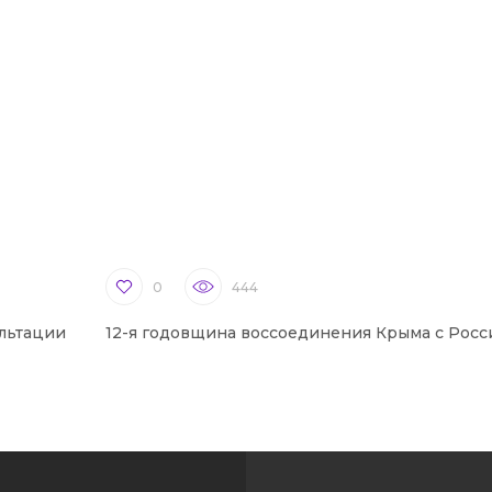
0
444
льтации
12-я годовщина воссоединения Крыма с Росс