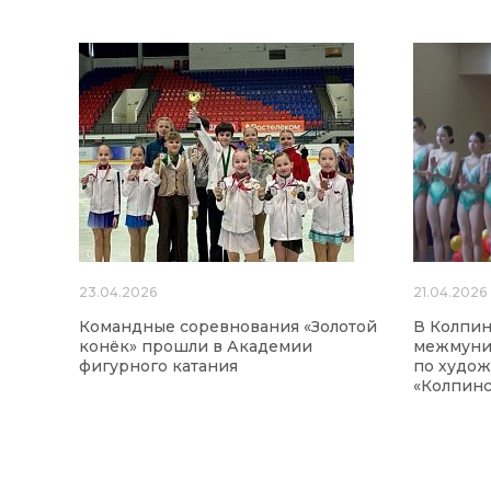
23.04.2026
21.04.2026
Командные соревнования «Золотой
В Колпи
конёк» прошли в Академии
межмуни
фигурного катания
по худож
«Колпинс