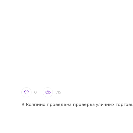
0
715
В Колпино проведена проверка уличных торгов