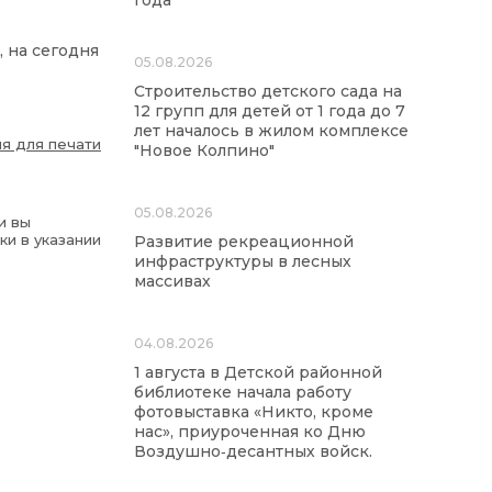
года
 на сегодня
05.08.2026
Строительство детского сада на
12 групп для детей от 1 года до 7
лет началось в жилом комплексе
я для печати
"Новое Колпино"
05.08.2026
и вы
ки в указании
Развитие рекреационной
инфраструктуры в лесных
массивах
04.08.2026
1 августа в Детской районной
библиотеке начала работу
фотовыставка «Никто, кроме
нас», приуроченная ко Дню
Воздушно‑десантных войск.