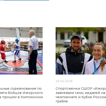
6
23.04.2026
ьные соревнования по
Спортсменки СШОР «Ижор
мяти бойцов Ижорского
завоевали семь медалей на
а прошли в Колпинском
чемпионате и Кубке России
гребле