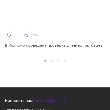
0
716
В Колпино проведена проверка уличных торговцев
В 
Напишите нам
9443440@mail.ru