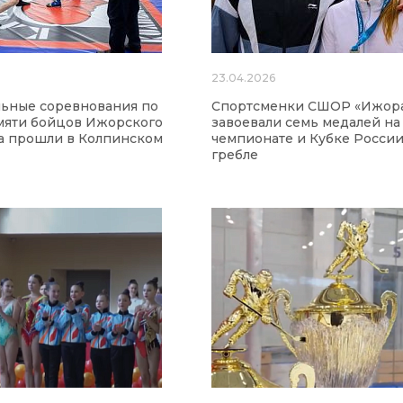
6
23.04.2026
ьные соревнования по
Спортсменки СШОР «Ижор
мяти бойцов Ижорского
завоевали семь медалей на
а прошли в Колпинском
чемпионате и Кубке России
гребле