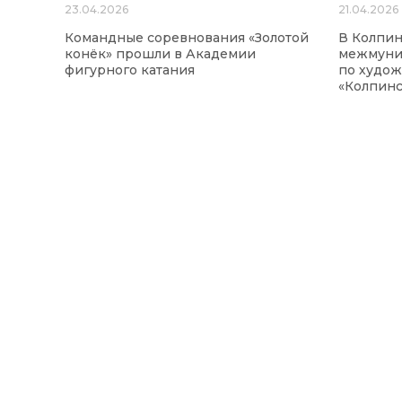
23.04.2026
21.04.2026
Командные соревнования «Золотой
В Колпи
конёк» прошли в Академии
межмуни
фигурного катания
по худож
«Колпинс