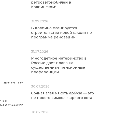
ретроавтомобилей в
Колпинском!
31.07.2026
В Колпино планируется
строительство новой школы по
программе реновации
31.07.2026
Многодетное материнство в
России дает право на
существенные пенсионные
преференции
я для печати
30.07.2026
Сочная алая мякоть арбуза — это
не просто символ жаркого лета
и вы
ки в указании
30.07.2026