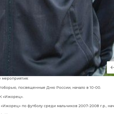
е мероприятия:
огоборью, посвященные Дню России, начало в 10-00.
ОК «Ижорец».
 «Ижорец» по футболу среди мальчиков 2007-2008 г.р., нач