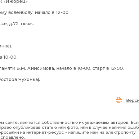
ОК «Ижорец».
ому волейболу, начало в 12-00.
е, д.72, пляж.
нка).
в 10-00.
амяти В.М. Анисимова, начало в 10-00, старт в 12-00.
уостров Чухонка).
Верси
м сайте, являются собственностью их уважаемых авторов. Есл
раво опубликовав статью или фото, или в случае наличия ошиб
рссылки на интернет-ресурс - напишите нам на электропочту
исправлено.