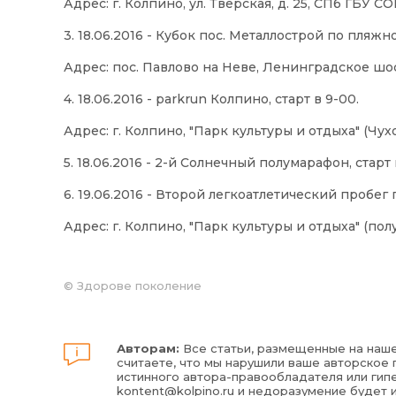
Адрес: г. Колпино, ул. Тверская, д. 25, СПб ГБУ С
3. 18.06.2016 - Кубок пос. Металлострой по пляжн
Адрес: пос. Павлово на Неве, Ленинградское шосс
4. 18.06.2016 - parkrun Колпино, старт в 9-00.
Адрес: г. Колпино, "Парк культуры и отдыха" (Чухо
5. 18.06.2016 - 2-й Солнечный полумарафон, старт 
6. 19.06.2016 - Второй легкоатлетический пробег п
Адрес: г. Колпино, "Парк культуры и отдыха" (пол
©
Здорове поколение
Авторам:
Все статьи, размещенные на наше
считаете, что мы нарушили ваше авторское п
истинного автора-правообладателя или гипе
kontent@kolpino.ru
и недоразумение будет 