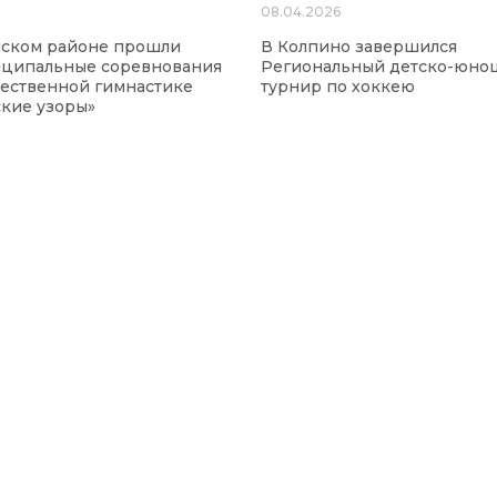
08.04.2026
нском районе прошли
В Колпино завершился
ципальные соревнования
Региональный детско-юно
ественной гимнастике
турнир по хоккею
кие узоры»