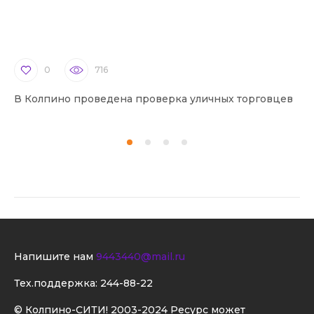
0
716
В Колпино проведена проверка уличных торговцев
В 
Напишите нам
9443440@mail.ru
Тех.поддержка:
244-88-22
© Колпино-СИТИ! 2003-2024 Ресурс может