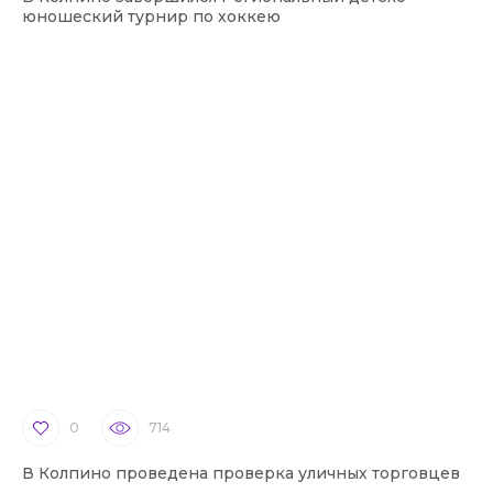
юношеский турнир по хоккею
0
714
В Колпино проведена проверка уличных торговцев
В 