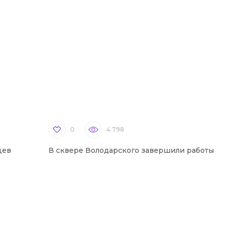
0
4 798
цев
В сквере Володарского завершили работы