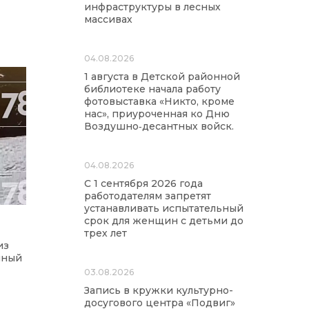
инфраструктуры в лесных
массивах
04.08.2026
1 августа в Детской районной
библиотеке начала работу
фотовыставка «Никто, кроме
нас», приуроченная ко Дню
Воздушно‑десантных войск.
04.08.2026
С 1 сентября 2026 года
работодателям запретят
устанавливать испытательный
срок для женщин с детьми до
трех лет
из
чный
03.08.2026
Запись в кружки культурно-
досугового центра «Подвиг»