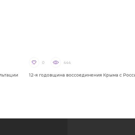
0
444
льтации
12-я годовщина воссоединения Крыма с Росс