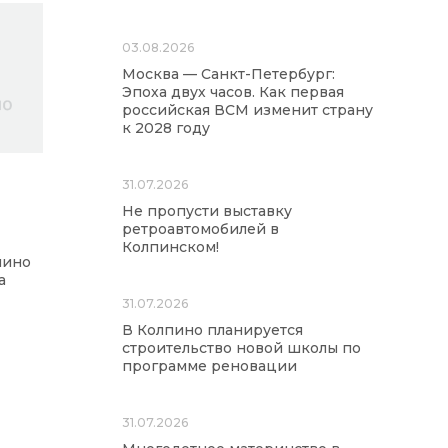
03.08.2026
Москва — Санкт-Петербург:
Эпоха двух часов. Как первая
российская ВСМ изменит страну
к 2028 году
31.07.2026
Не пропусти выставку
ретроавтомобилей в
Колпинском!
пино
а
31.07.2026
В Колпино планируется
строительство новой школы по
программе реновации
31.07.2026