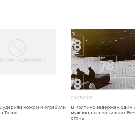
09.03.2025
 ударили ножом и ограбили
В Колпино задержан один 
 в Тосно
мужчин, осквернивших Ве
огонь