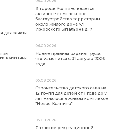
06.08.2026
В городе Колпино ведется
активное комплексное
благоустройство территории
около жилого дома ул.
Ижорского батальона д. 7
я для печати
06.08.2026
Новые правила охраны труда:
и вы
ки в указании
что изменится с 31 августа 2026
года
05.08.2026
Строительство детского сада на
12 групп для детей от 1 года до 7
лет началось в жилом комплексе
"Новое Колпино"
05.08.2026
Развитие рекреационной