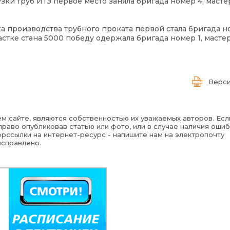
зки труб ИТЗ первое место заняла бригада номер 4, маст
ха производства трубного проката первой стала бригада н
астке стана 5000 победу одержала бригада номер 1, масте
Верси
м сайте, являются собственностью их уважаемых авторов. Есл
раво опубликовав статью или фото, или в случае наличия ошиб
рссылки на интернет-ресурс - напишите нам на электропочту
исправлено.