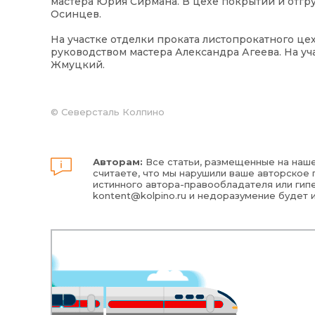
мастера Юрия Сирмана. В цехе покрытий и отгру
Осинцев.
На участке отделки проката листопрокатного це
руководством мастера Александра Агеева. На уч
Жмуцкий.
©
Северсталь Колпино
Авторам:
Все статьи, размещенные на наше
считаете, что мы нарушили ваше авторское п
истинного автора-правообладателя или гипе
kontent@kolpino.ru
и недоразумение будет 