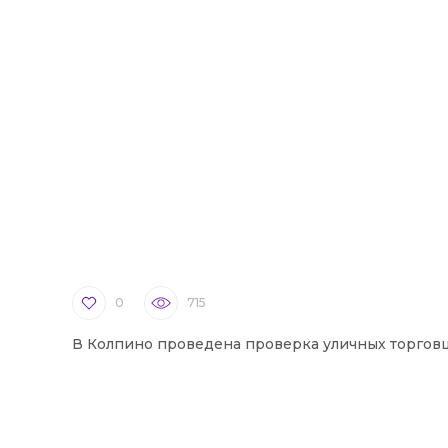
0
715
В Колпино проведена проверка уличных торгов