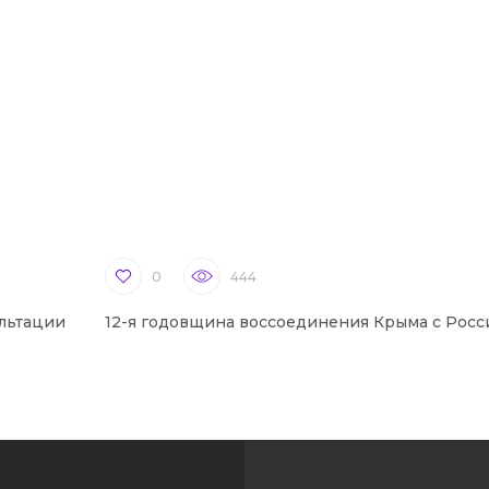
0
444
льтации
12-я годовщина воссоединения Крыма с Росс