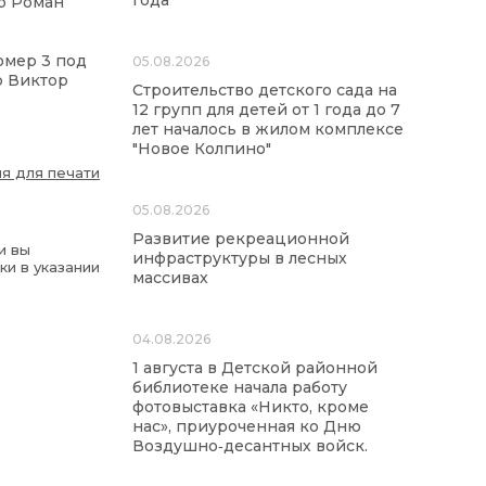
года
ер Роман
омер 3 под
05.08.2026
р Виктор
Строительство детского сада на
12 групп для детей от 1 года до 7
лет началось в жилом комплексе
"Новое Колпино"
я для печати
05.08.2026
Развитие рекреационной
и вы
инфраструктуры в лесных
ки в указании
массивах
04.08.2026
1 августа в Детской районной
библиотеке начала работу
фотовыставка «Никто, кроме
нас», приуроченная ко Дню
Воздушно‑десантных войск.