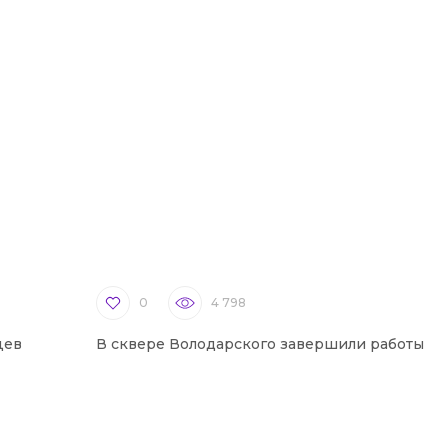
0
4 798
цев
В сквере Володарского завершили работы